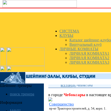
СИСТЕМА
КЛУБЫ
Каталог шейпинг-клубо
Виртуальный клуб
ЛИЧНЫЕ КОМНАТЫ
ЛИЧНАЯ КОМНАТА1
ЛИЧНАЯ КОМНАТА2
ЛИЧНАЯ КОМНАТА3
Шейпинг-тренеры
ВСЕ ГОРОДА
/
ЧЕБОКСАРЫ
поиск тренера
Чебоксары
в городе
в настоящее в
Информация
Совершенство
пр-кт Тракторостроителей, д. 54, корп. 1.
МФШ