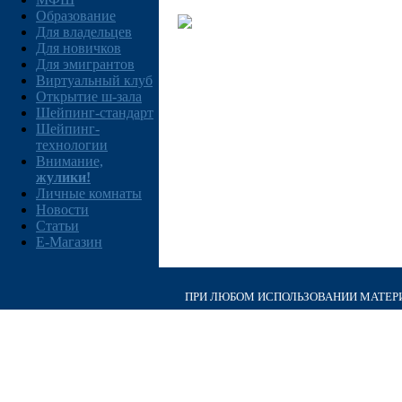
Образование
Для владельцев
Для новичков
Для эмигрантов
Виртуальный клуб
Открытие ш-зала
Шейпинг-стандарт
Шейпинг-
технологии
Внимание,
жулики!
Личные комнаты
Новости
Статьи
E-Магазин
ПРИ ЛЮБОМ ИСПОЛЬЗОВАНИИ МАТЕРИА