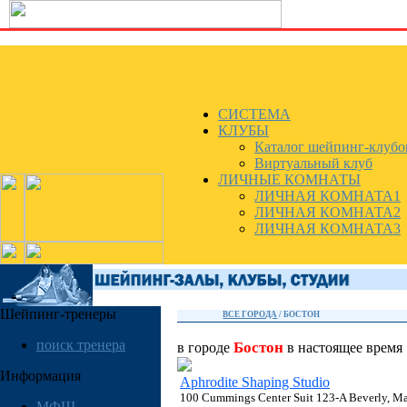
СИСТЕМА
КЛУБЫ
Каталог шейпинг-клубо
Виртуальный клуб
ЛИЧНЫЕ КОМНАТЫ
ЛИЧНАЯ КОМНАТА1
ЛИЧНАЯ КОМНАТА2
ЛИЧНАЯ КОМНАТА3
Шейпинг-тренеры
ВСЕ ГОРОДА
/
БОСТОН
поиск тренера
Бостон
в городе
в настоящее время
Информация
Aphrodite Shaping Studio
100 Cummings Center Suit 123-A Beverly, Ma
МФШ