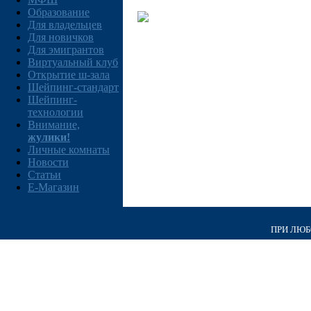
Образование
Для владельцев
Для новичков
Для эмигрантов
Виртуальный клуб
Открытие ш-зала
Шейпинг-стандарт
Шейпинг-
технологии
Внимание,
жулики!
Личные комнаты
Новости
Статьи
E-Магазин
ПРИ ЛЮБО