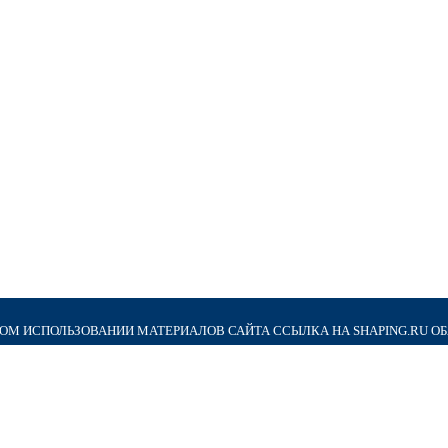
М ИСПОЛЬЗОВАНИИ МАТЕРИАЛОВ САЙТА ССЫЛКА НА SHAPING.RU О