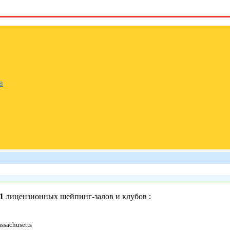
в
1
лицензионных шейпинг-залов и клубов :
ssachusetts