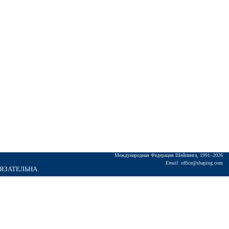
Междунаpодная Федеpация Шейпинга, 1991–2026
Email:
office@shaping.com
БЯЗАТЕЛЬНА.