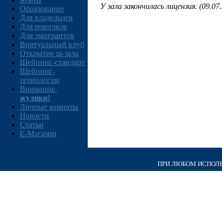
У зала закончилась лицензия. (09.07
Образование
Для владельцев
Для новичков
Для эмигрантов
Виртуальный клуб
Открытие ш-зала
Шейпинг-стандарт
Шейпинг-
технологии
Внимание,
жулики!
Личные комнаты
Новости
Статьи
E-Магазин
ПРИ ЛЮБОМ ИСПОЛЬЗ