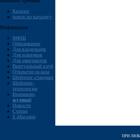
Шейпинг-тренеры
Каталог
поиск по каталогу
Информация
МФШ
Образование
Для владельцев
Для новичков
Для эмигрантов
Виртуальный клуб
Открытие ш-зала
Шейпинг-стандарт
Шейпинг-
технологии
Внимание,
жулики!
Новости
Статьи
E-Магазин
ПРИ ЛЮБО