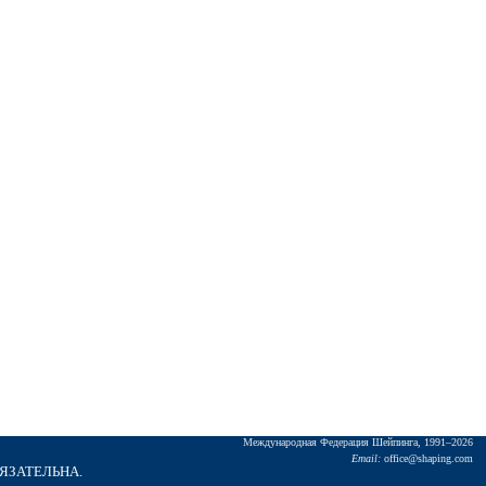
Междунаpодная Федеpация Шейпинга, 1991–2026
Email:
office@shaping.com
БЯЗАТЕЛЬНА.