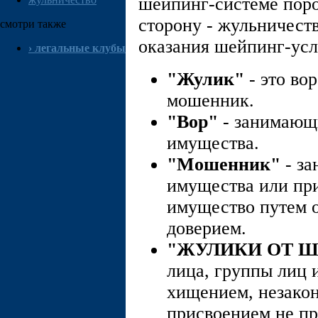
шейпинг-системе поро
сторону - жульничеств
смотри также
оказания шейпинг-услу
›
легальные клубы
"Жулик"
- это во
мошенник.
"Вор"
- занимающ
имущества.
"Мошенник"
- з
имущества или пр
имущество путем 
доверием.
"ЖУЛИКИ ОТ 
лица, группы лиц 
хищением, незако
присвоением не пр