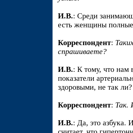
И.В.
: Среди занимающ
есть женщины полные,
Корреспондент
:
Таки
спрашиваете?
И.В.
: К тому, что на
показатели артериальн
здоровыми, не так ли?
Корреспондент
:
Так. 
И.В.
: Да, это азбука.
считает, что гипертон