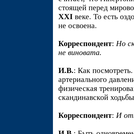
стоящей перед мирово
XXI
веке. То есть озд
не освоена.
Корреспондент
:
Но ск
не виновата.
И.В.
: Как посмотреть
артериального давлени
физическая тренирова
скандинавской ходьбы
Корреспондент
:
И от
И.В.
: Быть одновремен