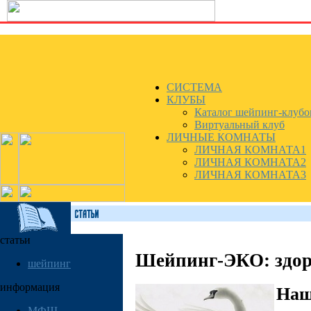
СИСТЕМА
КЛУБЫ
Каталог шейпинг-клубо
Виртуальный клуб
ЛИЧНЫЕ КОМНАТЫ
ЛИЧНАЯ КОМНАТА1
ЛИЧНАЯ КОМНАТА2
ЛИЧНАЯ КОМНАТА3
статьи
Шейпинг-ЭКО: здор
шейпинг
информация
Наш
МФШ