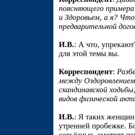
поясняющего примера
и Здоровьем, а я? Что
предварительной дого
И.В.
: А что, упрекаю
для этой темы вы.
Корреспондент
:
Разб
между Оздоровлением 
скандинавской ходьбы,
видов физической акт
И.В.
: Я таких женщи
утренней пробежке. Б
серьёзные, смотрят ис