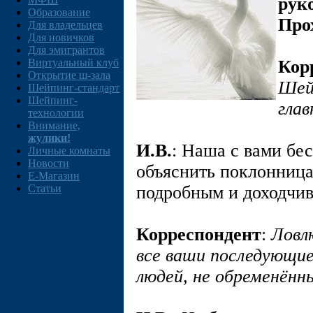
рук
Образование
Про
Для владельцев
Для новичков
Для эмигрантов
Виртуальный клуб
Кор
Открытие ш-зала
Шей
Шейпинг-стандарт
Шейпинг-
гла
технологии
Внимание,
жулики!
И.В.
: Наша с вами бес
Личные комнаты
Новости
объяснить поклонница
E-Магазин
Статьи
подробным и доходчив
Корреспондент
:
Ловлю
все ваши последующие
людей, не обременённ