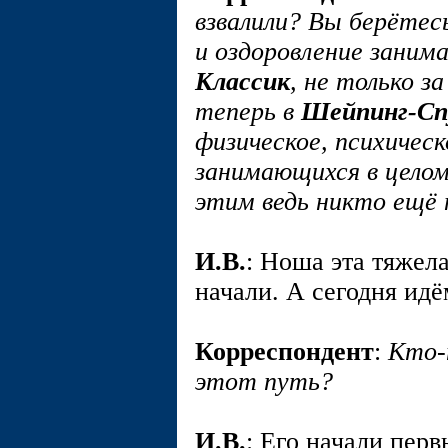
взвалили? Вы берётес
и оздоровление заним
Классик
, не только з
теперь в
Шейпинг-Сп
физическое, психическ
занимающихся в целом
этим ведь никто ещё н
И.В.
: Ноша эта тяжел
начали. А сегодня ид
Корреспондент
:
Кто-
этот путь?
И.В.
: Его начали пер