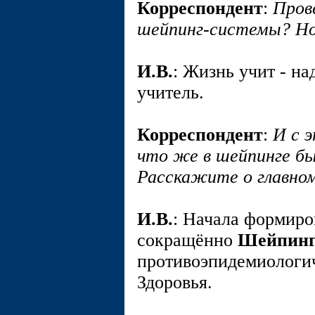
Корреспондент
:
Пров
шейпинг-системы? Но
И.В.
: Жизнь учит - на
учитель.
Корреспондент
:
И с 
что же в шейпинге б
Расскажите о главном
И.В.
: Начала формиро
сокращённо
Шейпин
противоэпидемиологи
Здоровья.