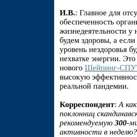
И.В.
: Главное для отс
обеспеченность орган
жизнедеятельности у н
будем здоровы, а если
уровень нездоровья б
нехватке энергии. Эт
нового
Шейпинг-СП
высокую эффективност
реальной пандемии.
Корреспондент
:
А ка
поклонниц скандинавс
рекомендуемую
300
-м
активности в неделю?