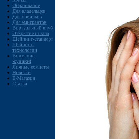
Образование
Для владельцев
Для новичков
Для эмигрантов
Виртуальный клуб
Открытие ш-зала
Шейпинг-стандарт
Шейпинг-
технологии
Внимание,
жулики!
Личные комнаты
Новости
E-Магазин
Статьи