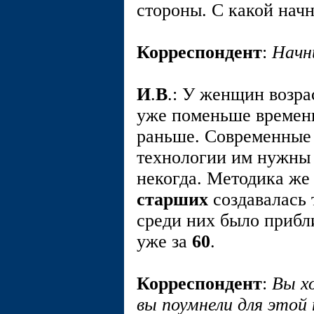
стороны. С какой нач
Корреспондент
:
Начн
И
.
В
.: У женщин возр
уже поменьше времени
раньше. Современные
технологии им нужны 
некогда. Методика ж
старших
создавалась т
среди них было прибл
уже за
60
.
Корреспондент
:
Вы х
вы поумнели для этой