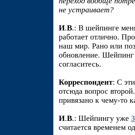
переход вообще потре
не устраивает?
И
.
В
.: В шейпинге меня
работает отлично. Пр
наш мир. Рано или поз
обновление. Шейпинг 
согласитесь.
Корреспондент
: С эт
отсюда вопрос второй
привязано к чему-то 
И
.
В
.: Шейпингу уже
3
считается временем о