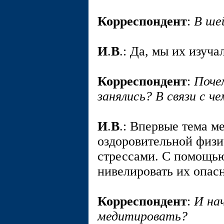
Корреспондент
:
В ше
И
.
В
.: Да, мы их изуча
Корреспондент
:
Поче
занялись? В связи с че
И
.
В
.: Впервые тема м
оздоровительной физич
стрессами. С помощь
нивелировать их опас
Корреспондент
:
И на
медитировать?