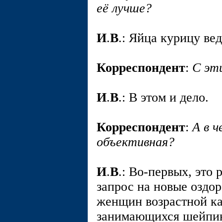
её лучше?
И
.
В
.: Яйца курицу ве
Корреспондент
:
С эт
И
.
В
.: В этом и дело.
Корреспондент
:
А в 
объективная?
И
.
В
.: Во-первых, это
запрос на новые оздо
женщин возрастной к
занимающихся шейпин