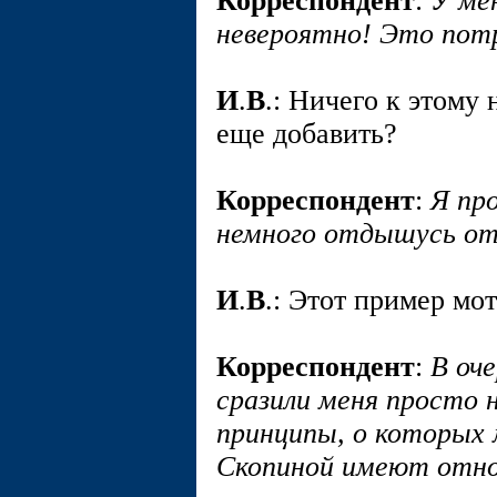
Корреспондент
:
У ме
невероятно! Это пот
И
.
В
.: Ничего к этому
еще добавить?
Корреспондент
:
Я пр
немного отдышусь от 
И
.
В
.: Этот пример мо
Корреспондент
:
В оч
сразили меня просто 
принципы, о которых 
Скопиной имеют отн