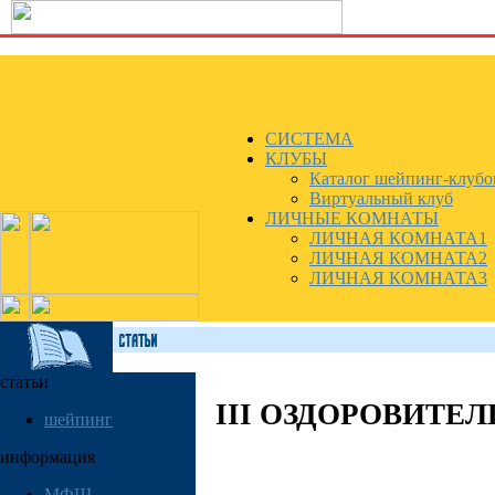
СИСТЕМА
КЛУБЫ
Каталог шейпинг-клубо
Виртуальный клуб
ЛИЧНЫЕ КОМНАТЫ
ЛИЧНАЯ КОМНАТА1
ЛИЧНАЯ КОМНАТА2
ЛИЧНАЯ КОМНАТА3
статьи
III ОЗДОРОВИТЕ
шейпинг
информация
МФШ