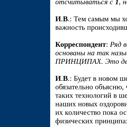
отсчитываться с
1
, 
И
.
В
.: Тем самым мы х
важность происходивш
Корреспондент
:
Ряд 
основаны на так н
ПРИНЦИПАХ. Это де
И
.
В
.: Будет в новом ш
обязательно объясню,
таких технологий в ш
наших новых оздоров
их количество пока о
физических принципа