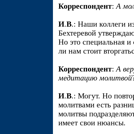
Корреспондент
:
А мо
И
.
В
.: Наши коллеги и
Бехтеревой утверждаю
Но это специальная и 
ли нам стоит вторгатьс
Корреспондент
:
А ве
медитацию молитвой
И
.
В
.: Могут. Но повт
молитвами есть разни
молитвы подразделяю
имеет свои нюансы.