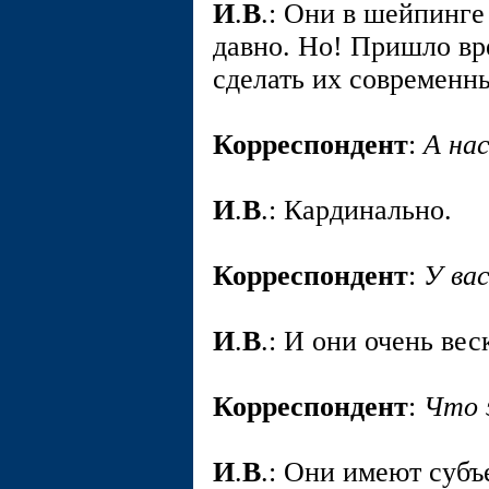
И
.
В
.: Они в шейпинге
давно. Но! Пришло вр
сделать их современн
Корреспондент
:
А на
И
.
В
.: Кардинально.
Корреспондент
:
У ва
И
.
В
.: И они очень вес
Корреспондент
:
Что 
И
.
В
.: Они имеют суб