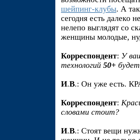
шейпинг-клубы
. А та
сегодня есть далеко н
нелепо выглядят со с
женщины молодые, ну,
Корреспондент
:
У ва
технологий
50+
будет 
И
.
В
.: Он уже есть.
Корреспондент
:
Крас
словами стоит?
И
.
В
.: Стоят вещи нуж