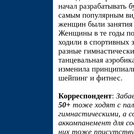
начал разрабатывать
самым популярным ви
женщин были занятия 
Женщины в те годы п
ходили в спортивных з
разные гимнастически
танцевальная аэробика
изменила принципиаль
шейпинг и фитнес.
Корреспондент
:
Заба
50+
тоже ходят с палк
гимнастическими, а с
аккомпанемент для со
них тоже присутству