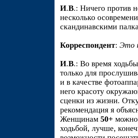
И
.
В
.: Ничего против 
несколько осовремени
скандинавскими палка
Корреспондент
:
Это 
И
.
В
.: Во время ходьб
только для прослушив
и в качестве фотоаппа
него красоту окружа
сценки из жизни. Отк
рекомендация я объяс
Женщинам
50+
можно 
ходьбой, лучше, конеч
возможности посещат