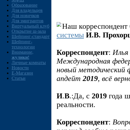
Образование
Для владельцев
Для новичков
Для эмигрантов
Наш корреспондент 
Виртуальный клуб
Открытие ш-зала
системы
И.В. Прохо
Шейпинг-стандарт
Шейпинг-
технологии
Корреспондент
:
Илья
Внимание,
жулики!
Международная федер
Личные комнаты
Новости
новый методический 
E-Магазин
апдейт
2019
, всё верн
Статьи
И
.
В
.:Да, с
2019
года ш
реальности.
Корреспондент
:
Вопр