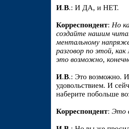
И
.
В
.: И ДА, и НЕТ.
Корреспондент
:
Но к
создайте нашим чита
ментальному напряже
разговор по этой, ка
это возможно, конечн
И
.
В
.: Это возможно. 
удовольствием. И сей
наберите побольше воз
Корреспондент
:
Это 
И
.
В
.: Но вы же проси