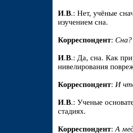
И
.
В
.: Нет, учёные сна
изучением сна.
Корреспондент
:
Сна?
И
.
В
.: Да, сна. Как п
нивелирования повреж
Корреспондент
:
И что
И
.
В
.: Ученые основате
стадиях.
Корреспондент
:
А ме