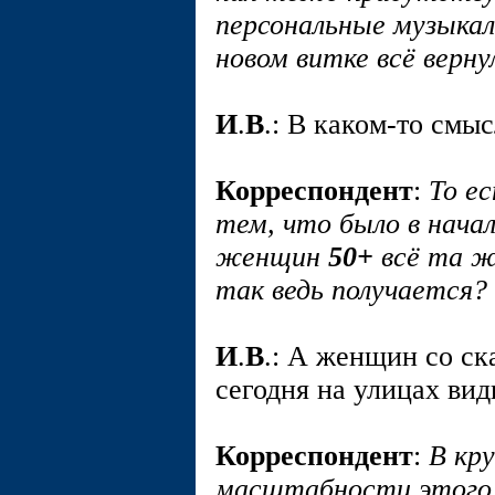
персональные музыка
новом витке всё верну
И
.
В
.: В каком-то смыс
Корреспондент
:
То е
тем, что было в нача
женщин
50+
всё та же
так ведь получается?
И
.
В
.: А женщин со с
сегодня на улицах вид
Корреспондент
:
В кр
масштабности этого 