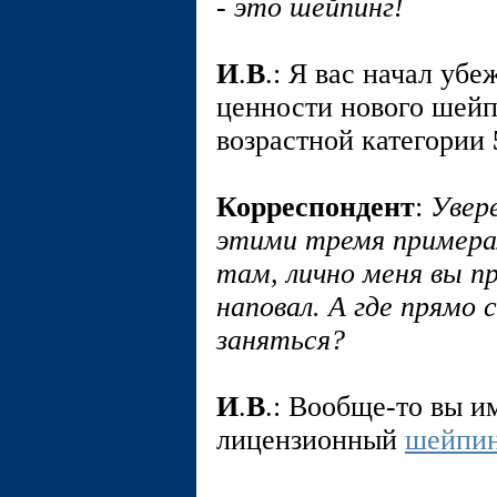
- это шейпинг!
И
.
В
.: Я вас начал уб
ценности нового шейп
возрастной категории
Корреспондент
:
Увер
этими тремя примерам
там, лично меня вы п
наповал. А где прямо
заняться?
И
.
В
.: Вообще-то вы и
лицензионный
шейпин