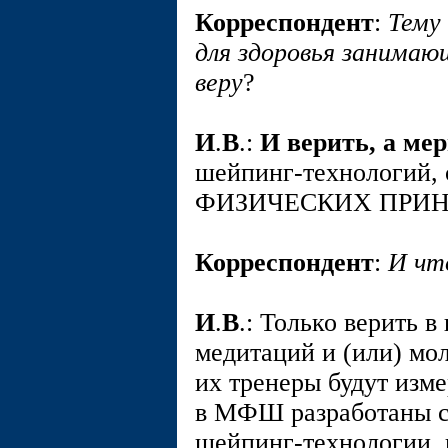
Корреспондент
:
Тему
для здоровья занимаю
веру
?
И
.
В
.:
И верить, а ме
шейпинг-технологий
ФИЗИЧЕСКИХ ПРИ
Корреспондент
:
И чт
И
.
В
.: Только верить 
медитаций и (или) м
их тренеры будут изме
в МФШ разработаны с
шейпинг-технологии, к