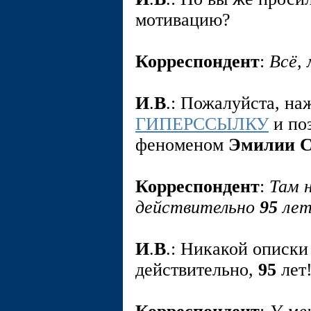
мотивацию?
Корреспондент
:
Всё, 
И
.
В
.: Пожалуйста, на
ГИПЕРССЫЛКУ
и по
феноменом
Эмилии С
Корреспондент
:
Там 
действительно
95
лет
И
.
В
.: Никакой описки
действительно,
95
лет