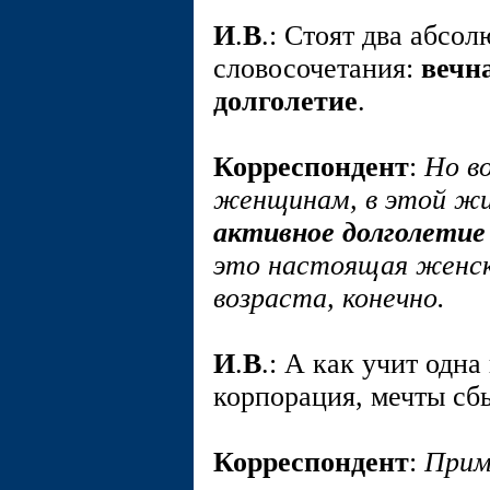
И
.
В
.: Стоят два абсо
словосочетания:
вечн
долголетие
.
Корреспондент
:
Но в
женщинам, в этой жи
активное долголетие
это настоящая женск
возраста, конечно.
И
.
В
.: А как учит одна
корпорация, мечты сб
Корреспондент
:
Прим