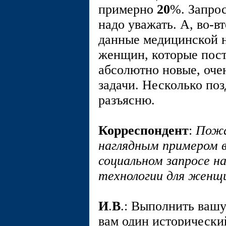
примерно
20
%. Запро
надо уважать. А, во-
данные медицинской н
женщин, которые пост
абсолютно новые, оче
задачи. Несколько поз
разъясню.
Корреспондент
:
Пожа
наглядным примером 
социальном запросе н
технологии для женщ
И
.
В
.: Выполнить ваш
вам один исторически