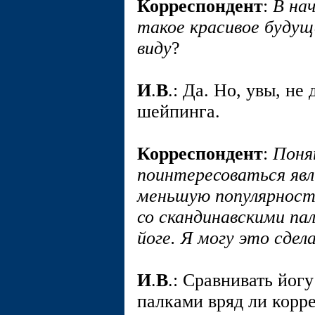
Корреспондент
:
В на
такое красивое будущ
виду
?
И
.
В
.: Да. Но, увы, не
шейпинга.
Корреспондент
:
Понят
поинтересоваться яв
меньшую популярность
со скандинавскими пал
йоге. Я могу это сдел
И
.
В
.: Сравнивать йог
палками вряд ли корр