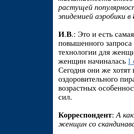
растущей популярност
эпидемией аэробики в
И
.
В
.: Это и есть сам
повышенного запроса 
технологии для женщ
женщин начиналась
I
Сегодня они же хотят
оздоровительного пира
возрастных особеннос
сил.
Корреспондент
:
А ка
женщин со скандинав