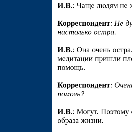
И
.
В
.: Чаще людям не 
Корреспондент
:
Не д
настолько остра.
И
.
В
.: Она очень остр
медитации пришли пл
помощь.
Корреспондент
:
Очен
помочь?
И
.
В
.: Могут. Поэтому
образа жизни.