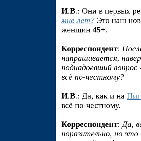
И
.
В
.: Они в первых р
мне лет?
Это наш нов
женщин
45+
.
Корреспондент
:
Посл
напрашивается, навер
поднадоевший вопрос -
всё по-честному?
И
.
В
.: Да, как и на
Пиг
всё по-честному.
Корреспондент
:
Да, 
поразительно, но это 