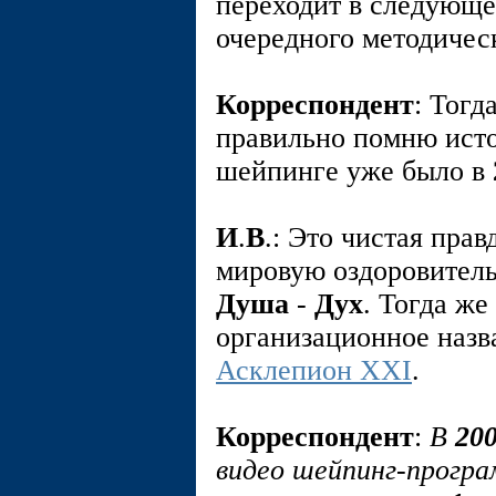
переходит в следующе
очередного методичес
Корреспондент
: Тогд
правильно помню исто
шейпинге уже было в
И
.
В
.: Это чистая прав
мировую оздоровител
Душа
-
Дух
. Тогда же
организационное назв
Асклепион XXI
.
Корреспондент
:
В
20
видео шейпинг-програ