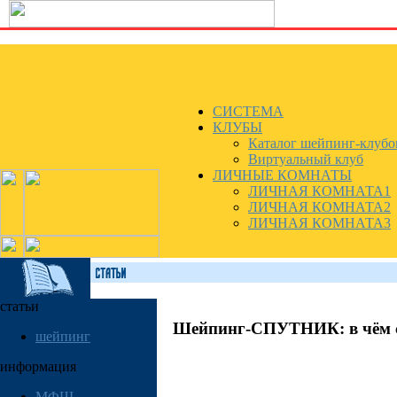
СИСТЕМА
КЛУБЫ
Каталог шейпинг-клубо
Виртуальный клуб
ЛИЧНЫЕ КОМНАТЫ
ЛИЧНАЯ КОМНАТА1
ЛИЧНАЯ КОМНАТА2
ЛИЧНАЯ КОМНАТА3
статьи
Шейпинг-СПУТНИК: в чём 
шейпинг
информация
МФШ