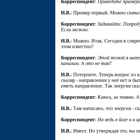
Корреспондент
:
Приведите пример
И.В.
: Пример первый. Можно сначал
Корреспондент
:
Задавайте. Попробу
Если можно.
И.В.
: Можно. Итак. Сегодня в совр
этом известно?
Корреспондент
:
Этой темой я интер
каналам. А это не так
?
И.В.
: Потерпите. Теперь вопрос из 
скаляр - направления у неё нет и бы
иметь направление. Так энергия ска
Корреспондент
:
Каюсь, не помню. А
И.В.
: Там написано, что энергия - ск
Корреспондент
:
Но ведь в йоге и в
И.В.
: Имеет. Но утверждая это, вы 