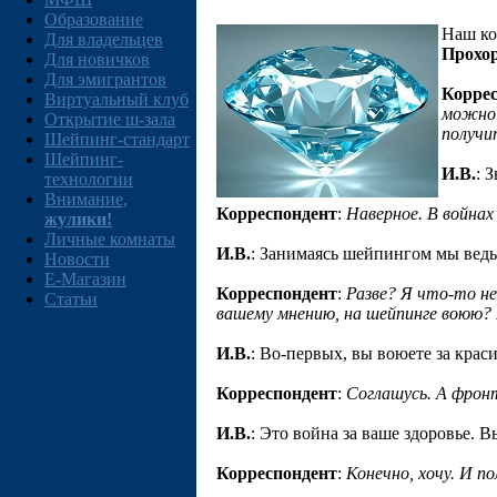
Образование
Наш ко
Для владельцев
Прохо
Для новичков
Для эмигрантов
Корре
Виртуальный клуб
можно 
Открытие ш-зала
получи
Шейпинг-стандарт
Шейпинг-
И.В.
: 
технологии
Внимание,
Корреспондент
:
Наверное. В войнах
жулики!
Личные комнаты
И.В.
: Занимаясь шейпингом мы ведь 
Новости
E-Магазин
Корреспондент
:
Разве? Я что-то не 
Статьи
вашему мнению, на шейпинге воюю? 
И.В.
: Во-первых, вы воюете за кра
Корреспондент
:
Соглашусь. А фрон
И.В.
: Это война за ваше здоровье. 
Корреспондент
:
Конечно, хочу. И п