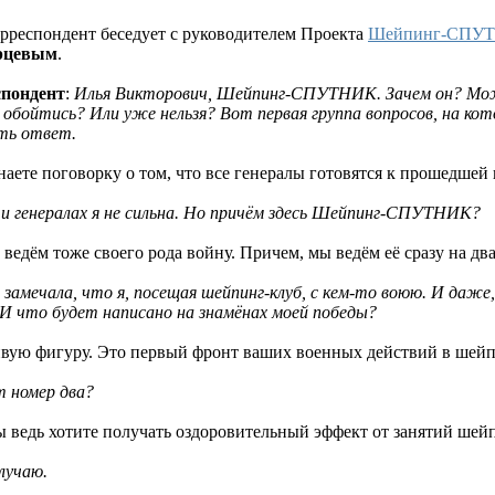
рреспондент беседует с руководителем Проекта
Шейпинг-СПУ
рцевым
.
спондент
:
Илья Викторович, Шейпинг-СПУТНИК. Зачем он? Мож
обойтись? Или уже нельзя? Вот первая группа вопросов, на кот
ть ответ.
Знаете поговорку о том, что все генералы готовятся к прошедшей
 и генералах я не сильна. Но причём здесь Шейпинг-СПУТНИК?
ведём тоже своего рода войну. Причем, мы ведём её сразу на два
замечала, что я, посещая шейпинг-клуб, с кем-то воюю. И даже, 
И что будет написано на знамёнах моей победы?
сивую фигуру. Это первый фронт ваших военных действий в шейп
т номер два?
Вы ведь хотите получать оздоровительный эффект от занятий ше
олучаю.