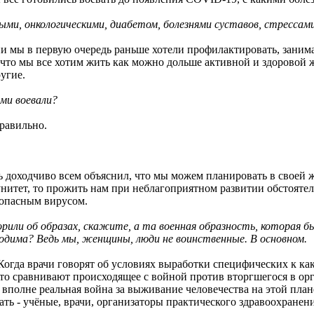
ми, онкологическими, диабетом, болезнями суставов, стрессами
зни мы в первую очередь раньше хотели профилактировать, зани
что мы все хотим жить как можно дольше активной и здоровой 
угие.
ми воевали?
правильно.
 доходчиво всем объяснил, что мы можем планировать в своей жи
унитет, то прожить нам при неблагоприятном развитии обстоятел
 опасным вирусом.
орили об образах, скажите, а та военная образность, которая б
ходима? Ведь мы, женщины, люди не воинственные. В основном.
Когда врачи говорят об условиях выработки специфических к как
то сравнивают происходящее с войной против вторгшегося в орг
 вполне реальная война за выживание человечества на этой план
ать - учёные, врачи, организаторы практического здравоохранен