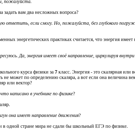
ы, пожалуйста.
а задать вам два несложных вопроса?
ю ответить, если смогу. Но, пожалуйста, без глубокого погру
еменных энергетических практиках считается, что энергия имеет
есуюсь. Да, энергия имеет своё направление, циркулируя внутр
школьного курса физики за
7
класс. Энергия - это скалярная или 
ть не может по определению скаляра, а вот если она величина ве
ляр или вектор?
 что написано в учебнике по физике
?
аляр.
 цигун она имеет направление движения
?
ни в одной стране мира не сдали бы школьный ЕГЭ по физике.