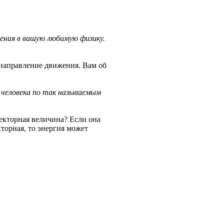
жения в вашую любимую физику.
 направление движения. Вам об
и человека по так называемым
векторная величина? Если она
кторная, то энергия может