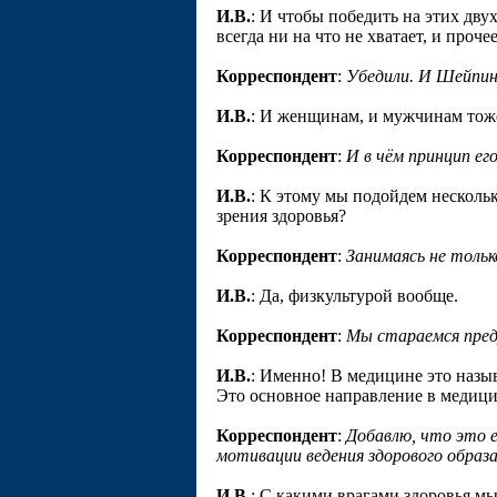
И.В.
: И чтобы победить на этих дву
всегда ни на что не хватает, и проче
Корреспондент
:
Убедили. И Шейпин
И.В.
: И женщинам, и мужчинам тож
Корреспондент
:
И в чём принцип ег
И.В.
: К этому мы подойдем нескольк
зрения здоровья?
Корреспондент
:
Занимаясь не толь
И.В.
: Да, физкультурой вообще.
Корреспондент
:
Мы стараемся преду
И.В.
: Именно! В медицине это назы
Это основное направление в медицин
Корреспондент
:
Добавлю, что это 
мотивации ведения здорового образа
И.В.
: С какими врагами здоровья м