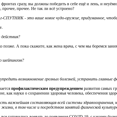
х фронтах сразу, вы должны победить в себе ещё и лень, и неуёмн
е, прочее, прочее. Не так ли всё устроено?
г-СПУТНИК - это ваше новое чудо-оружие, придуманное, чтоб
е.
о действия?
о позже. А пока скажите, как жена врача, с чем мы боремся зани
ко шейпингом?
предить возникновение грозных болезней, устранить главные ф
вается
профилактическим предупреждением
развития самых гр
е, как науки о сохранении здоровья человека, обеспечения здор
есть важнейшая составляющая всей системы здравоохранения, н
 жизни, в том числе и посредством занятий физической культур
ы все готовились воевать до появления СОVID-19, с какими боле