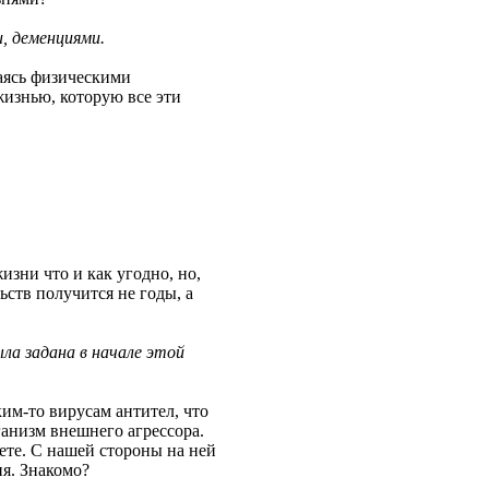
, деменциями.
маясь физическими
жизнью, которую все эти
зни что и как угодно, но,
ьств получится не годы, а
ыла задана в начале этой
им-то вирусам антител, что
анизм внешнего агрессора.
ете. С нашей стороны на ней
ия. Знакомо?