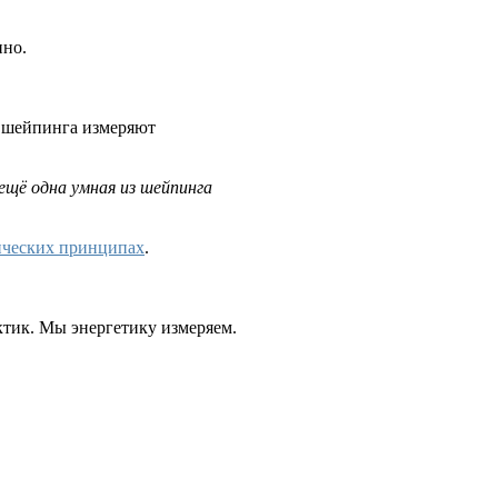
нно.
е шейпинга измеряют
щё одна умная из шейпинга
ческих принципах
.
ктик. Мы энергетику измеряем.