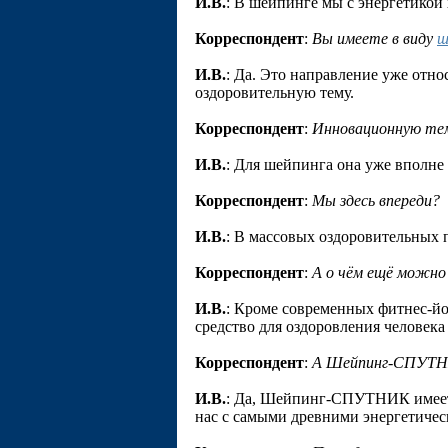
И.В.
: В шейпинге мы с энергетико
Корреспондент
:
Вы имеете в виду
ш
И.В.
: Да. Это направление уже отно
оздоровительную тему.
Корреспондент
:
Инновационную те
И.В.
: Для шейпинга она уже вполне
Корреспондент
:
Мы здесь впереди?
И.В.
: В массовых оздоровительных 
Корреспондент
:
А о чём ещё можно 
И.В.
: Кроме современных фитнес-йо
средство для оздоровления человека
Корреспондент
:
А Шейпинг-СПУТНИ
И.В.
: Да, Шейпинг-СПУТНИК имеет с
нас с самыми древними энергетиче