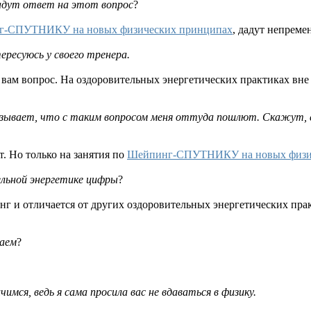
дадут ответ на этот вопрос
?
г-СПУТНИКУ на новых физических принципах
, дадут непреме
ресуюсь у своего тренера.
ь вам вопрос. На оздоровительных энергетических практиках вн
зывает, что с таким вопросом меня оттуда пошлют. Скажут, е
. Но только на занятия по
Шейпинг-СПУТНИКУ на новых физи
ельной энергетике цифры
?
инг и отличается от других оздоровительных энергетических пра
лаем
?
имся, ведь я сама просила вас не вдаваться в физику.