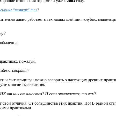
й хорошие отношения оформили уже к
2003
году.
ейпинг "тонких" тел
?
сительно давно работает в тех наших шейпинг-клубах, владельцы
му?
 обыденна.
практиках, пожалуй.
здесь говорить?
ги и фитнес-цигун можно говорить о настоящих древних практик
 уже многие тысячелетия.
К от них отличается? И если отличается, то чем
?
вои отличия. От большинства этих практик. Но! В разной степ
скими практиками.