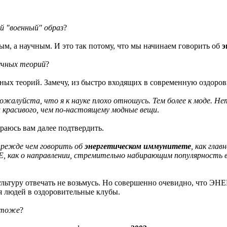
й "военный" образ
?
ным, а научным. И это так потому, что мы начинаем говорить об
э
учных теорий
?
чных теорий. Замечу, из быстро входящих в современную оздоро
ожалуйста, что я к науке плохо отношусь. Тем более к моде. Нет
и красивого, чем по-настоящему модные вещи
.
араюсь вам далее подтвердить.
прежде чем говорить об
энергетическом иммунитете
, как глав
 как о направлении, стремительно набирающим популярность в
ультуру отвечать не возьмусь. Но совершенно очевидно, что Э
 людей в оздоровительные клубы.
 тоже
?