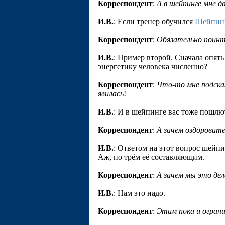
Корреспондент
:
А в шейпинге мне 
И.В.
: Если тренер обучился
Шейпин
Корреспондент
:
Обязательно поинте
И.В.
: Пример второй. Сначала опят
энергетику человека численно?
Корреспондент
:
Что-то мне подска
явилась
!
И.В.
: И в шейпинге вас тоже пошлют
Корреспондент
:
А зачем оздоровит
И.В.
: Ответом на этот вопрос шейп
Аж, по трём её составляющим.
Корреспондент
:
А зачем мы это де
И.В.
: Нам это надо.
Корреспондент
:
Этим пока и огранич