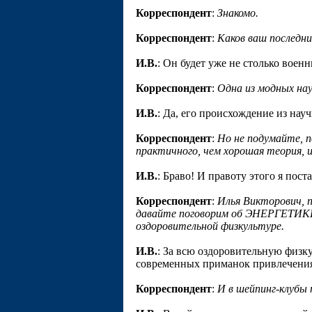
Корреспондент
:
Знакомо.
Корреспондент
:
Каков ваш последни
И.В.
: Он будет уже не столько воен
Корреспондент
:
Одна из модных на
И.В.
: Да, его происхождение из нау
Корреспондент
:
Но не подумайте, п
практичного, чем хорошая теория, 
И.В.
: Браво! И правоту этого я пост
Корреспондент
:
Илья Викторович, 
давайте поговорим об ЭНЕРГЕТИКЕ,
оздоровительной физкультуре.
И.В.
: За всю оздоровительную физк
современных приманок привлечения
Корреспондент
:
И в шейпинг-клубы