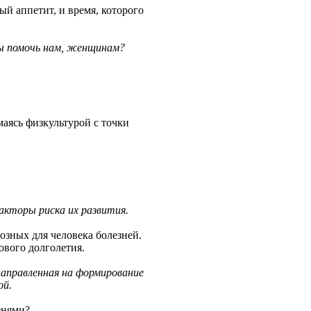
ый аппетит, и время, которого
ы помочь нам, женщинам?
маясь физкультурой с точки
акторы риска их развития.
озных для человека болезней.
ового долголетия.
аправленная на формирование
ой.
знями?