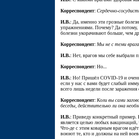
Корреспондент
:
Сердечно-сосудисты
И.В.
: Да, именно эти грозные боле
упражнениями. Почему? Да потому, 
болезни укорачивают больше, чем др
Корреспондент
:
Мы не с теми врага
И.В.
: Нет, врагов мы себе выбрали 
Корреспондент
: Но...
И.В.
: Но! Пришёл СОVID-19 и очень
если у нас с вами будет слабый имм
всего лишь недели после заражения
Корреспондент
:
Коли вы сами загов
беседы, действительно ли она необ
И.В.
: Приведу конкретный пример. 
является целью любых вакцинаций, 
Что-де с этим коварным врагом идёт
воюют те, кто и должны на ней воев