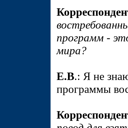
Корреспонден
востребованн
программ - эт
мира?
Е.В
.: Я не зна
программы вос
Корреспонден
повод для взя