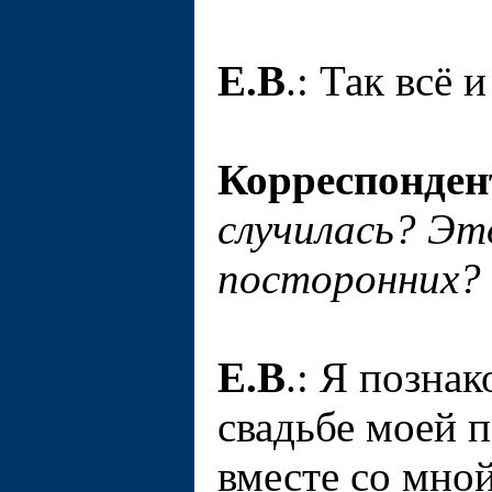
Е.В
.: Так всё 
Корреспонден
случилась? Эт
посторонних?
Е.В
.: Я позна
свадьбе моей 
вместе со мной