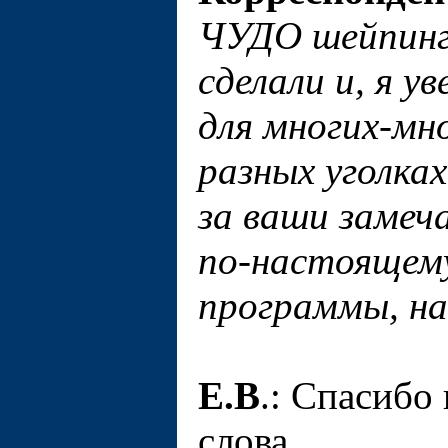
ЧУДО шейпинга
сделали и, я у
для многих-мн
разных уголка
за ваши замеч
по-настоящему
программы, на
Е.В
.: Спасибо
слова.