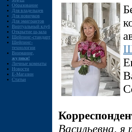
Образование
Б
Для владельцев
Для новичков
к
Для эмигрантов
Виртуальный клуб
Открытие ш-зала
а
Шейпинг-стандарт
Шейпинг-
Ш
технологии
Внимание,
жулики!
Е
Личные комнаты
Новости
В
E-Магазин
Статьи
С
Корреспонден
Васильевна, я