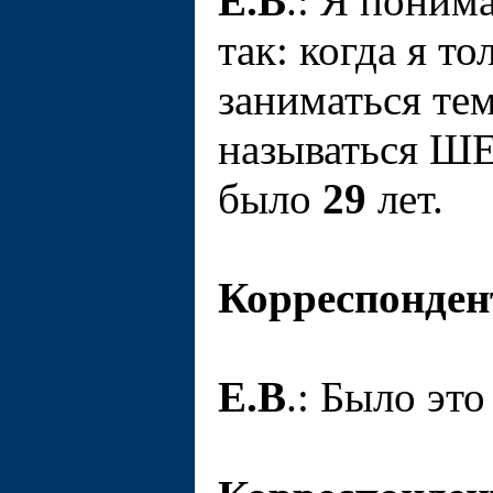
Е.В
.: Я поним
так: когда я то
заниматься тем
называться 
было
29
лет.
Корреспонден
Е.В
.: Было это