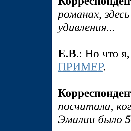
Корреспонден
романах, здесь
удивления...
Е.В
.: Но что я
ПРИМЕР
.
Корреспонден
посчитала, ко
Эмилии было
5