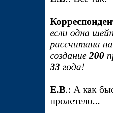
Корреспонден
если одна шей
рассчитана на
создание
200
п
33
года!
Е.В
.: А как бы
пролетело...