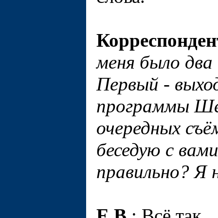
Корреспонден
меня было два 
Первый - выхо
программы Шей
очередных съё
беседую с вам
правильно? Я 
Е.В
.: Всё так.