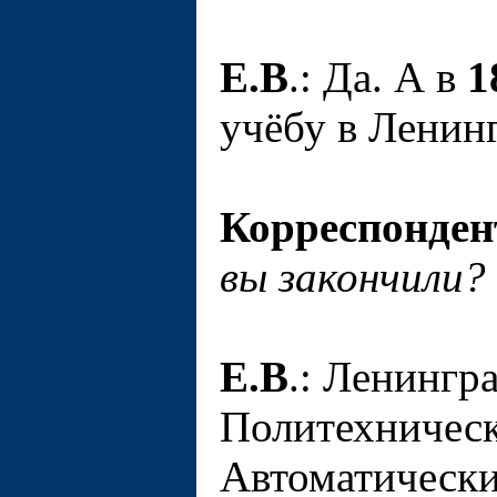
Е.В
.: Да. А в
1
учёбу в Ленин
Корреспонден
вы закончили?
Е.В
.: Ленингр
Политехническ
Автоматически