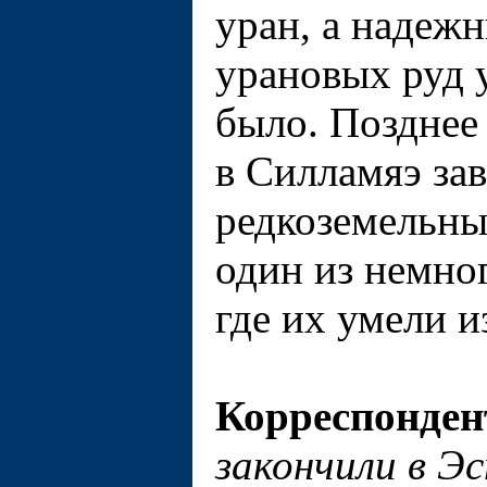
уран, а надеж
урановых руд 
было. Позднее
в Силламяэ за
редкоземельны
один из немног
где их умели и
Корреспонден
закончили в Э