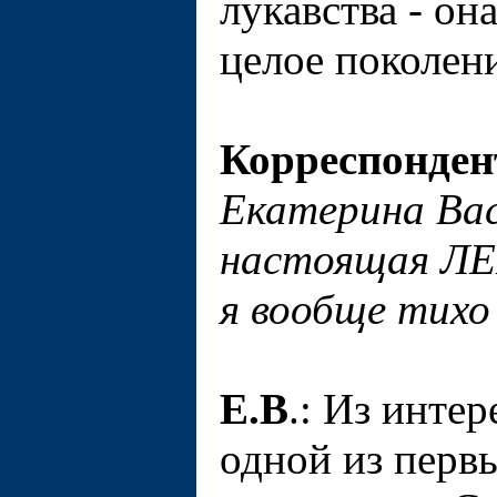
лукавства - он
целое поколен
Корреспонден
Екатерина Вас
настоящая ЛЕ
я вообще тихо
Е.В
.: Из инте
одной из перв