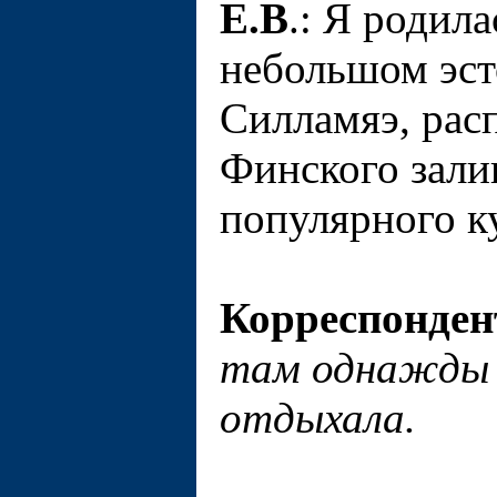
Е.В
.: Я родила
небольшом эст
Силламяэ, рас
Финского зали
популярного к
Корреспонден
там однажды 
отдыхала.