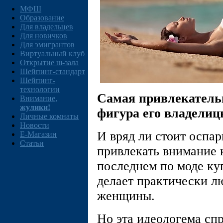
МФШ
Образование
Для владельцев
Для новичков
Для эмигрантов
Виртуальный клуб
Открытие ш-зала
Шейпинг-стандарт
Шейпинг-
технологии
Самая привлекательн
Внимание,
жулики!
фигура его владели
Личные комнаты
Новости
И вряд ли стоит оспар
E-Магазин
Статьи
привлекать внимание 
последнем по моде куп
делает практически л
женщины.
Но эта идеологема сп