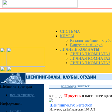
СИСТЕМА
КЛУБЫ
Каталог шейпинг-клубо
Виртуальный клуб
ЛИЧНЫЕ КОМНАТЫ
ЛИЧНАЯ КОМНАТА1
ЛИЧНАЯ КОМНАТА2
ЛИЧНАЯ КОМНАТА3
Шейпинг-тренеры
ВСЕ ГОРОДА
/
ИРКУТСК
поиск тренера
Иркутск
в городе
в настоящее вре
Информация
Шейпинг-клуб Perfection
Иркутск, ул Байкальская 107 А/3
МФШ