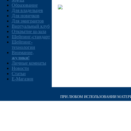
Образование
Для владельцев
Для новичков
Для эмигрантов
Виртуальный клуб
Открытие ш-зала
Шейпинг-стандарт
Шейпинг-
технологии
Внимание,
жулики!
Личные комнаты
Новости
Статьи
E-Магазин
ПРИ ЛЮБОМ ИСПОЛЬЗОВАНИИ МАТЕРИА