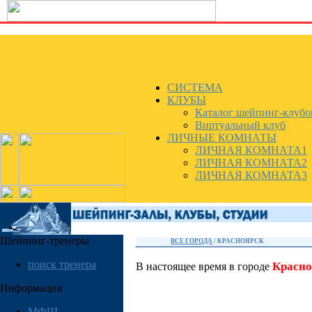
СИСТЕМА
КЛУБЫ
Каталог шейпинг-клубо
Виртуальный клуб
ЛИЧНЫЕ КОМНАТЫ
ЛИЧНАЯ КОМНАТА1
ЛИЧНАЯ КОМНАТА2
ЛИЧНАЯ КОМНАТА3
Шейпинг-тренеры
ВСЕ ГОРОДА
/
КРАСНОЯРСК
поиск тренера
Красно
В настоящее время в городе
Информация
МФШ