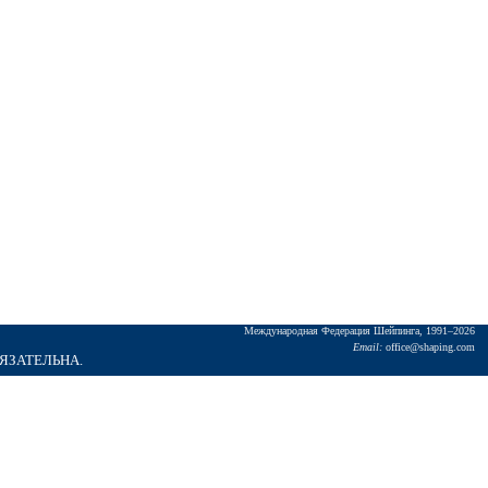
Междунаpодная Федеpация Шейпинга, 1991–2026
Email:
office@shaping.com
БЯЗАТЕЛЬНА.