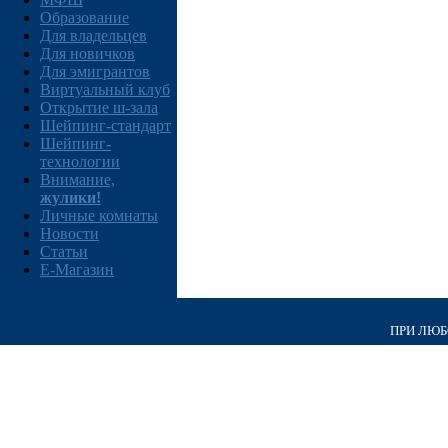
Образование
Для владельцев
Для новичков
Для эмигрантов
Виртуальный клуб
Открытие ш-зала
Шейпинг-стандарт
Шейпинг-
технологии
Внимание,
жулики!
Личные комнаты
Новости
Статьи
E-Магазин
ПРИ ЛЮБО