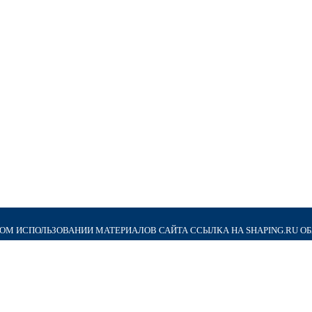
М ИСПОЛЬЗОВАНИИ МАТЕРИАЛОВ САЙТА ССЫЛКА НА SHAPING.RU О