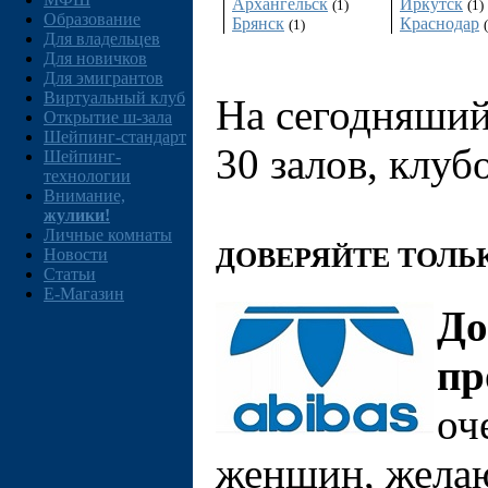
Архангельск
Иркутск
(1)
(1)
Образование
Брянск
Краснодар
(1)
Для владельцев
Для новичков
Для эмигрантов
Виртуальный клуб
На сегодняший 
Открытие ш-зала
Шейпинг-стандарт
30 залов, клуб
Шейпинг-
технологии
Внимание,
жулики!
Личные комнаты
ДОВЕРЯЙТЕ ТОЛ
Новости
Статьи
E-Магазин
До
пр
оч
женщин, желаю