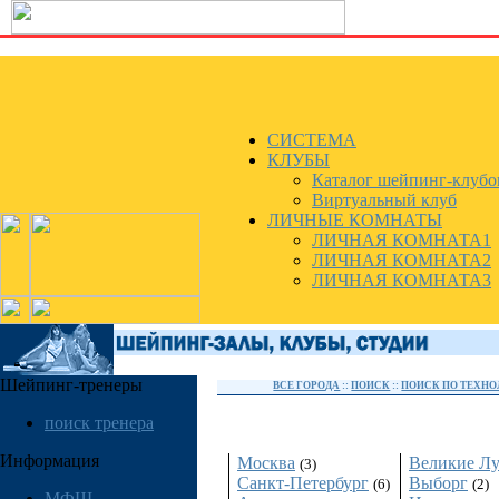
СИСТЕМА
КЛУБЫ
Каталог шейпинг-клубо
Виртуальный клуб
ЛИЧНЫЕ КОМНАТЫ
ЛИЧНАЯ КОМНАТА1
ЛИЧНАЯ КОМНАТА2
ЛИЧНАЯ КОМНАТА3
Шейпинг-тренеры
ВСЕ ГОРОДА
::
ПОИСК
::
ПОИСК ПО ТЕХН
Россия
поиск тренера
Информация
Москва
Великие Л
(3)
Санкт-Петербург
Выборг
(6)
(2)
МФШ