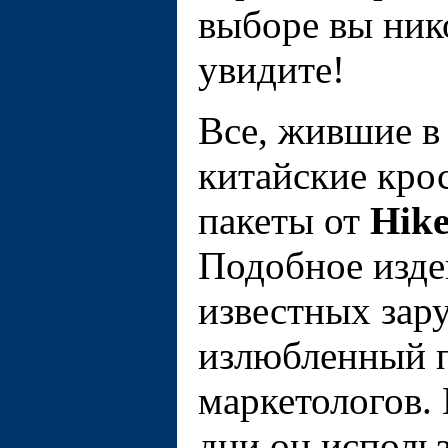
выборе вы нико
увидите!
Все, жившие в
китайские кро
пакеты от
Hik
Подобное изде
известных за
излюбленный 
маркетологов. 
дни он исполь