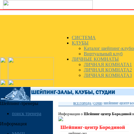
СИСТЕМА
КЛУБЫ
Каталог шейпинг-клубо
Виртуальный клуб
ЛИЧНЫЕ КОМНАТЫ
ЛИЧНАЯ КОМНАТА1
ЛИЧНАЯ КОМНАТА2
ЛИЧНАЯ КОМНАТА3
Шейпинг-тренеры
ВСЕ ГОРОДА
/
СОЧИ
/ ШЕЙПИНГ-ЦЕНТР Б
поиск тренера
Информация о
Шейпинг-центр Бородиной
в
Информация
Шейпинг-центр Бородиной
МФШ
шейпинг-зал