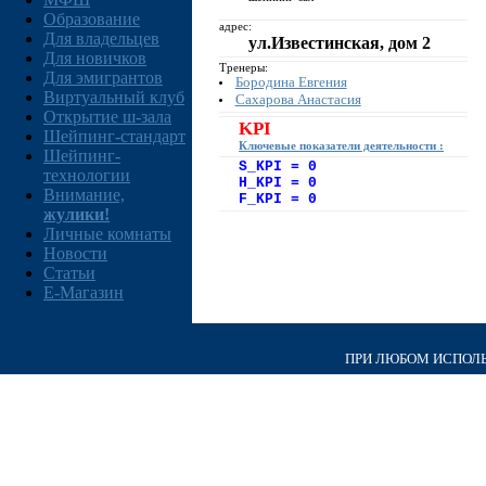
Образование
адрес:
Для владельцев
ул.Известинская, дом 2
Для новичков
Тренеры:
Для эмигрантов
Бородина Евгения
Виртуальный клуб
Сахарова Анастасия
Открытие ш-зала
KPI
Шейпинг-стандарт
Ключевые показатели деятельности :
Шейпинг-
S_KPI = 0
технологии
H_KPI = 0
Внимание,
F_KPI = 0
жулики!
Личные комнаты
Новости
Статьи
E-Магазин
ПРИ ЛЮБОМ ИСПОЛЬЗ