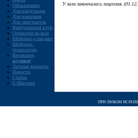
У зала закончилась лицензия. (01.12
Образование
Для владельцев
Для новичков
Для эмигрантов
Виртуальный клуб
Открытие ш-зала
Шейпинг-стандарт
Шейпинг-
технологии
Внимание,
жулики!
Личные комнаты
Новости
Статьи
E-Магазин
ПРИ ЛЮБОМ ИСПОЛЬЗ