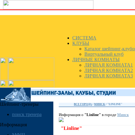
СИСТЕМА
КЛУБЫ
Каталог шейпинг-клубо
Виртуальный клуб
ЛИЧНЫЕ КОМНАТЫ
ЛИЧНАЯ КОМНАТА1
ЛИЧНАЯ КОМНАТА2
ЛИЧНАЯ КОМНАТА3
Шейпинг-тренеры
ВСЕ ГОРОДА
/
МИНСК
/ "LINLINE"
поиск тренера
Информация о
"Linline"
в городе
Минск
Информация
"Linline"
МФШ