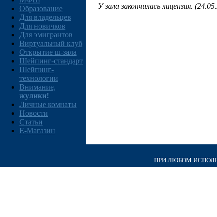
У зала закончилась лицензия. (24.05
Образование
Для владельцев
Для новичков
Для эмигрантов
Виртуальный клуб
Открытие ш-зала
Шейпинг-стандарт
Шейпинг-
технологии
Внимание,
жулики!
Личные комнаты
Новости
Статьи
E-Магазин
ПРИ ЛЮБОМ ИСПОЛЬЗ