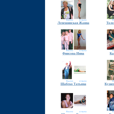
Лепешинская Жанна
Толо
Фиясова Инна
Ка
Шабеко Татьяна
Кузне