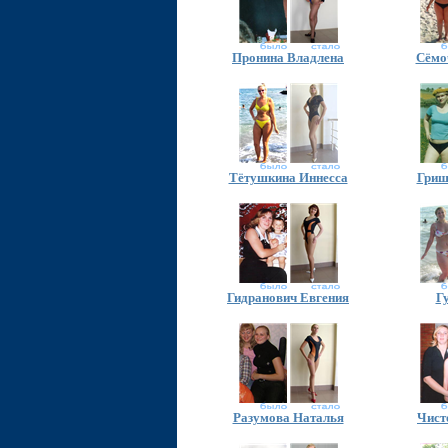
Пронина Владлена
Сёмо
Тётушкина Иннесса
Гриш
Гидранович Евгения
Г
Разумова Наталья
Чист