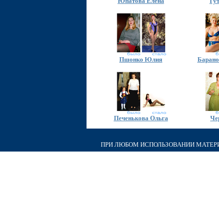
Юпатова Елена
Гу
Пшонко Юлия
Барано
Печенькова Ольга
Че
ПРИ ЛЮБОМ ИСПОЛЬЗОВАНИИ МАТЕРИА