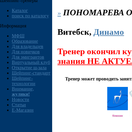
Шейпинг-тренеры
ПОНОМАРЕВА
О
Каталог
»
поиск по каталогу
Информация
Витебск
,
Динамо
МФШ
Образование
Для владельцев
Тренер окончил ку
Для новичков
Для эмигрантов
знания НЕ АКТУ
Виртуальный клуб
Открытие ш-зала
Шейпинг-стандарт
Шейпинг-
Тренер может проводить заня
технологии
Внимание,
жулики!
Новости
Статьи
E-Магазин