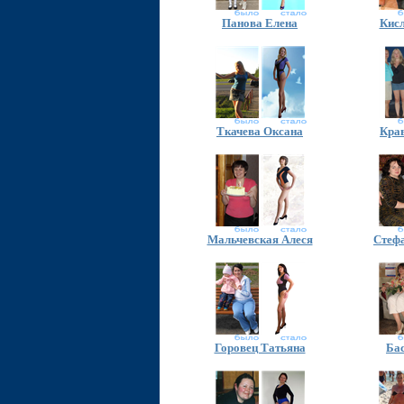
Панова Елена
Кис
Ткачева Оксана
Кра
Мальчевская Алеся
Стеф
Горовец Татьяна
Ба