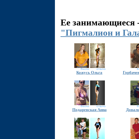
Ее занимающиеся 
"Пигмалион и Гал
Кожусь Ольга
Горбаче
Подаревская Анна
Доваль