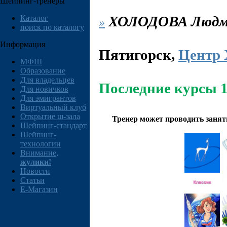
Шейпинг-тренеры
ХОЛОДОВА
Людм
Каталог
»
поиск по каталогу
Информация
Пятигорск
,
Центр 
МФШ
Образование
Для владельцев
Последние курсы 1
Для новичков
Для эмигрантов
Виртуальный клуб
Открытие ш-зала
Тренер может проводить заня
Шейпинг-стандарт
Шейпинг-
технологии
Внимание,
жулики!
Новости
Статьи
E-Магазин