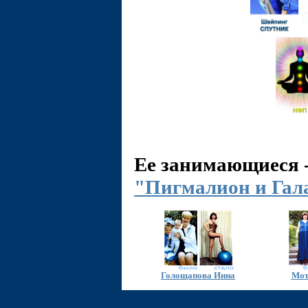
Ее занимающиеся 
"Пигмалион и Гал
Голощапова Инна
Мот