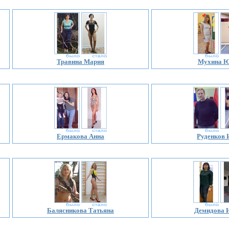
Травина Мария
Мухина 
Ермакова Анна
Руденков 
Балясникова Татьяна
Демидова 