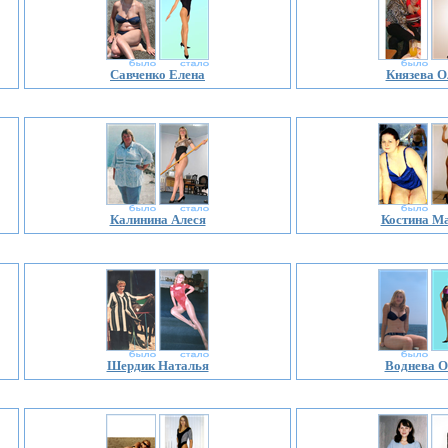
Савченко Елена
Князева О
Калинина Алеся
Костина М
Шердик Наталья
Воднева О