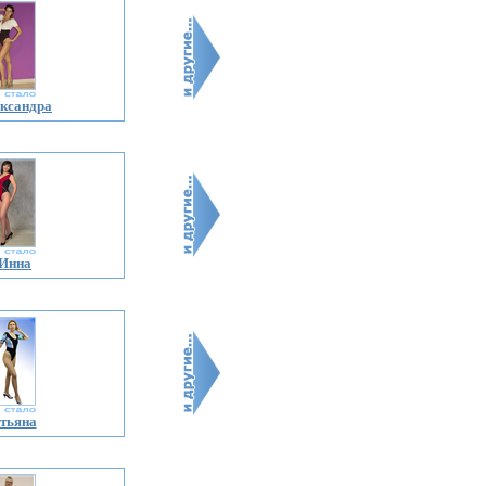
ксандра
Инна
тьяна