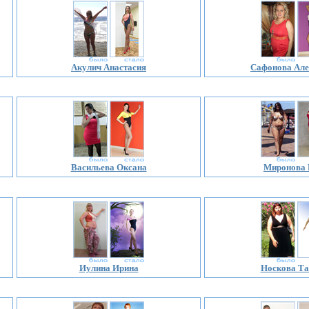
Акулич Анастасия
Сафонова Але
Васильева Оксана
Миронова 
Иулина Ирина
Носкова Та