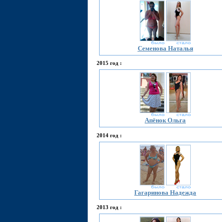
Семенова Наталья
2015 год :
Апёнок Ольга
2014 год :
Гагаринова Надежда
2013 год :