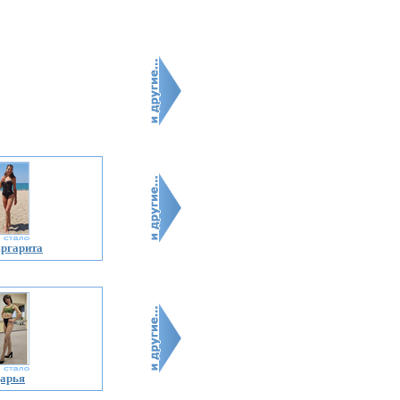
ргарита
арья