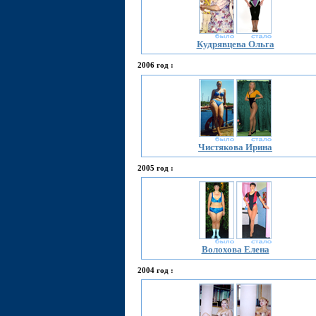
Кудрявцева Ольга
2006 год :
Чистякова Ирина
2005 год :
Волохова Елена
2004 год :