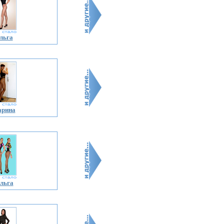
льга
арина
льга