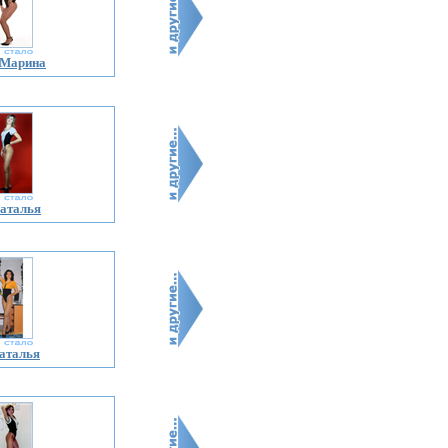
 Марина
аталья
аталья