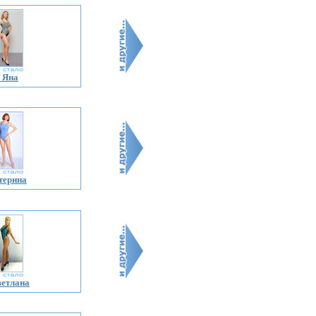
 Яна
терина
ветлана