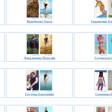
Воробьева Алеся
Гаращенко Ек
Довальцова Наталия
Садовская
Скутова Екатерина
Семенова