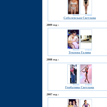
Соболевская Светлана
2009 год :
Теплова Галина
2008 год :
Горбатина Светлана
2007 год :