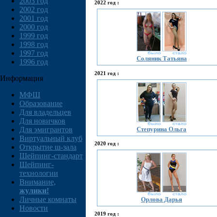
2003 год
2022 год :
2002 год
2001 год
2000 год
1999 год
1998 год
1997 год
Соляник Татьяна
1996 год
2021 год :
Информация
МФШ
Образование
Для владельцев
Для новичков
Степурина Ольга
Для эмигрантов
Виртуальный клуб
2020 год :
Открытие ш-зала
Шейпинг-стандарт
Шейпинг-
технологии
Внимание,
жулики!
Личные комнаты
Орлова Дарья
Новости
2019 год :