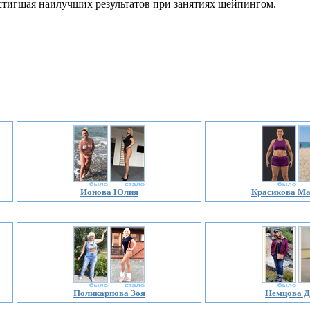
остигшая наилучших результатов при занятиях шейпингом.
Ионова Юлия
Красикова Ма
Поликарпова Зоя
Немцова Д