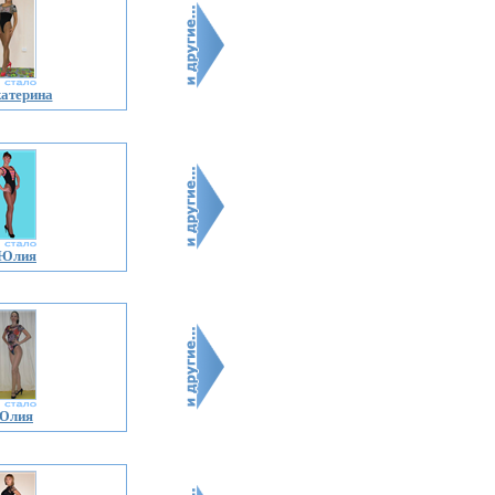
атерина
 Юлия
 Юлия