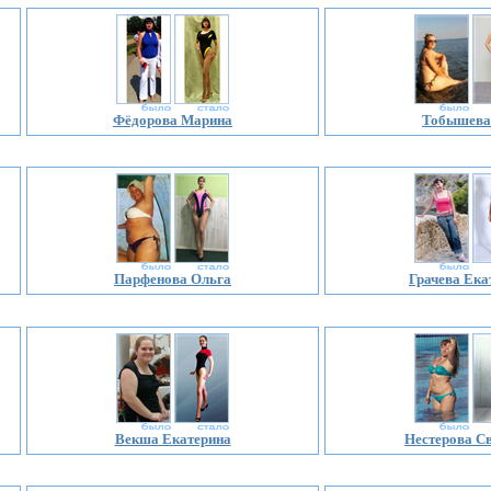
Фёдорова Марина
Тобышева
Парфенова Ольга
Грачева Ека
Векша Екатерина
Нестерова С