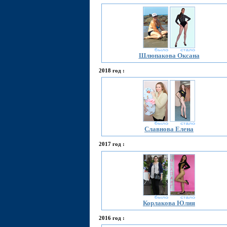
Шлюпакова Оксана
2018 год :
Славнова Елена
2017 год :
Корлакова Юлия
2016 год :