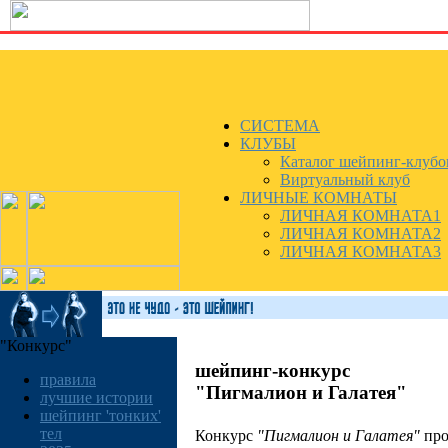
СИСТЕМА
КЛУБЫ
Каталог шейпинг-клубо
Виртуальный клуб
ЛИЧНЫЕ КОМНАТЫ
ЛИЧНАЯ КОМНАТА1
ЛИЧНАЯ КОМНАТА2
ЛИЧНАЯ КОМНАТА3
"Конкурс"
шейпинг-конкурс
правила
"Пигмалион и Галатея"
лучшие истории
шейпинг 'тонких'
тел
Конкурс
"Пигмалион и Галатея"
про