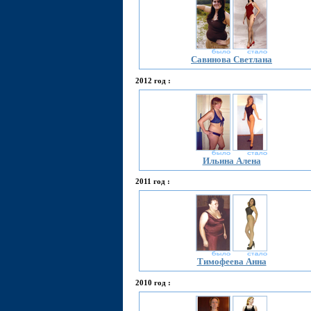
Савинова Светлана
2012 год :
Ильина Алена
2011 год :
Тимофеева Анна
2010 год :