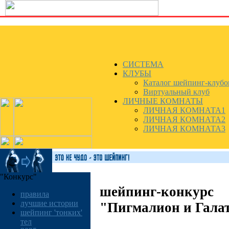
СИСТЕМА
КЛУБЫ
Каталог шейпинг-клубо
Виртуальный клуб
ЛИЧНЫЕ КОМНАТЫ
ЛИЧНАЯ КОМНАТА1
ЛИЧНАЯ КОМНАТА2
ЛИЧНАЯ КОМНАТА3
"Конкурс"
шейпинг-конкурс
правила
лучшие истории
"Пигмалион и Гала
шейпинг 'тонких'
тел