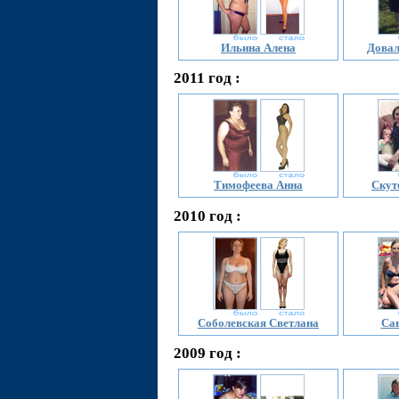
Ильина Алена
Довал
2011 год :
Тимофеева Анна
Скут
2010 год :
Соболевская Светлана
Сав
2009 год :