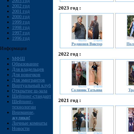
2003 год
2002 год
2023 год :
2001 год
2000 год
1999 год
1998 год
1997 год
1996 год
Родионов Виктор
Пол
Информация
2022 год :
МФШ
Образование
Для владельцев
Для новичков
Для эмигрантов
Виртуальный клуб
Соляник Татьяна
Тр
Открытие ш-зала
Шейпинг-стандарт
2021 год :
Шейпинг-
технологии
Внимание,
жулики!
Личные комнаты
Новости