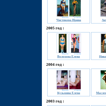
Чистякова Ирина
Ан
2005 год :
Волохова Елена
Нико
2004 год :
Кузьмина Елена
Маслен
2003 год :