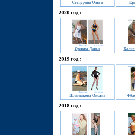
Степурина Ольга
Ер
2020 год :
Орлова Дарья
Баляс
2019 год :
Шлюпакова Оксана
Фёд
2018 год :