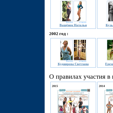
Ващёнок Наталья
Кузь
2002 год :
Кудиярова Светлана
Ерем
О правилах участия в
2015
2014