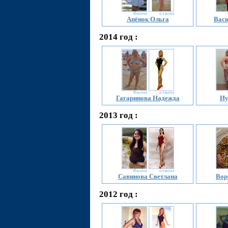
Апёнок Ольга
Васи
2014 год :
Гагаринова Надежда
Иу
2013 год :
Савинова Светлана
Вор
2012 год :