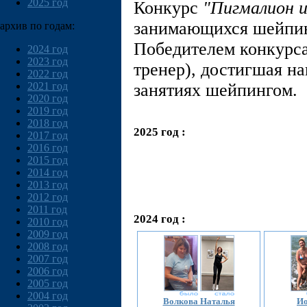
2025 год
Конкурс
"Пигмалион и
занимающихся шейпин
архив по годам:
Победителем конкурса
2024 год
2023 год
тренер), достигшая н
2022 год
2021 год
занятиях шейпингом.
2020 год
2019 год
2018 год
2025 год :
2017 год
2016 год
2015 год
2014 год
2013 год
2012 год
2011 год
2024 год :
2010 год
2009 год
2008 год
2007 год
2006 год
2005 год
2004 год
Волкова Наталья
И