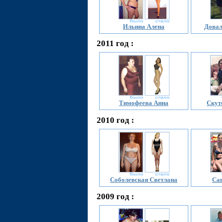
Ильина Алена
Довал
2011 год :
Тимофеева Анна
Скут
2010 год :
Соболевская Светлана
Сав
2009 год :