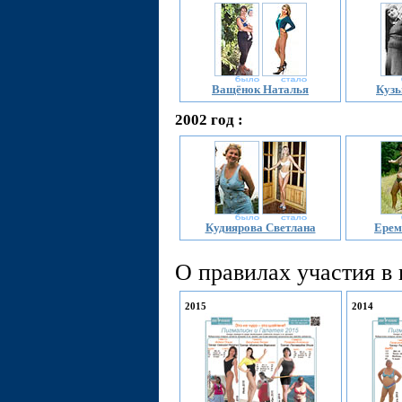
Ващёнок Наталья
Кузь
2002 год :
Кудиярова Светлана
Ерем
О правилах участия в
2015
2014