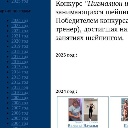
2025 год
Конкурс
"Пигмалион и
занимающихся шейпин
архив по годам:
Победителем конкурса
2024 год
2023 год
тренер), достигшая н
2022 год
2021 год
занятиях шейпингом.
2020 год
2019 год
2018 год
2025 год :
2017 год
2016 год
2015 год
2014 год
2013 год
2012 год
2011 год
2024 год :
2010 год
2009 год
2008 год
2007 год
2006 год
2005 год
2004 год
Волкова Наталья
И