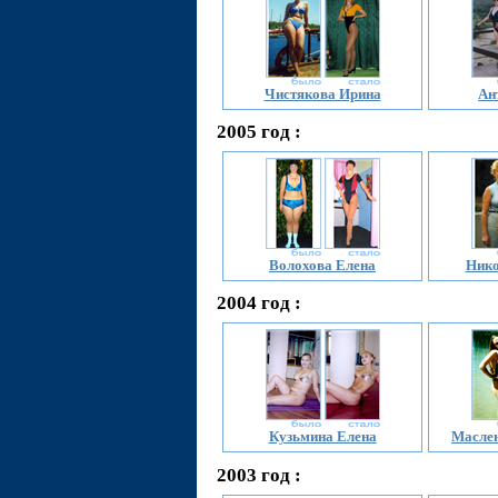
Чистякова Ирина
Ан
2005 год :
Волохова Елена
Нико
2004 год :
Кузьмина Елена
Маслен
2003 год :