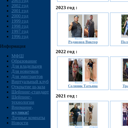
2003 год
2002 год
2023 год :
2001 год
2000 год
1999 год
1998 год
1997 год
1996 год
Родионов Виктор
Пол
Информация
2022 год :
МФШ
Образование
Для владельцев
Для новичков
Для эмигрантов
Виртуальный клуб
Соляник Татьяна
Тр
Открытие ш-зала
Шейпинг-стандарт
2021 год :
Шейпинг-
технологии
Внимание,
жулики!
Личные комнаты
Новости