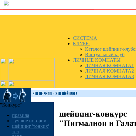
СИСТЕМА
КЛУБЫ
Каталог шейпинг-клубо
Виртуальный клуб
ЛИЧНЫЕ КОМНАТЫ
ЛИЧНАЯ КОМНАТА1
ЛИЧНАЯ КОМНАТА2
ЛИЧНАЯ КОМНАТА3
"Конкурс"
шейпинг-конкурс
правила
лучшие истории
"Пигмалион и Гала
шейпинг 'тонких'
тел