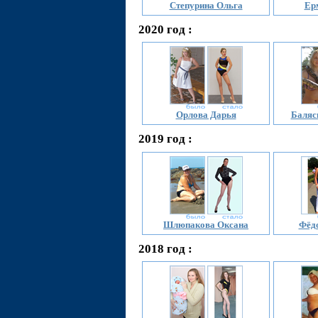
Степурина Ольга
Ер
2020 год :
Орлова Дарья
Баляс
2019 год :
Шлюпакова Оксана
Фёд
2018 год :