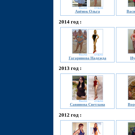
Апёнок Ольга
Васи
2014 год :
Гагаринова Надежда
Иу
2013 год :
Савинова Светлана
Вор
2012 год :