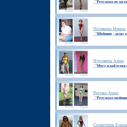
"Результат не заст
Полякова Ирина
"Шейпинг - залог
Пупляева Анна
"Могу и каблучок 
Рогова Анна
"Результат шейпин
Серветник Елена