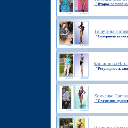
"Второе волшебно
Тишутина Натал
"Совершенствуюсь
Филиппова Ната
"Регулярность зан
Хомченко Светл
"Осознанно приня