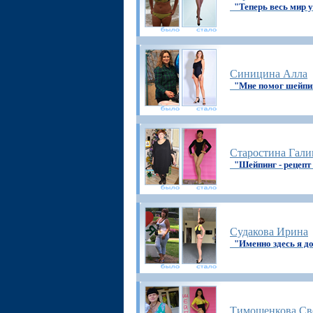
"Теперь весь мир у
Синицина Алла
"Мне помог шейпи
Старостина Гали
"Шейпинг - рецепт
Судакова Ирина
"Именно здесь я д
Тимошенкова Св