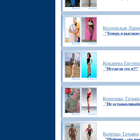
Козловская Лари
"Теперь я выгля
Кокарева Евгени
"Неужели это я?!"
Конюшко Татьян
"Не останавливайт
Коренко Татьяна
"Шейпинг - это мое