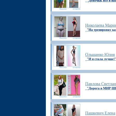
"Девочки, всё в н
Николаева Мари
"На тренировку ка
Ольшанко Юлия
"И я стала лучше!
Павлова Светлан
"Дорога в МИР 
Пашкевич Елена