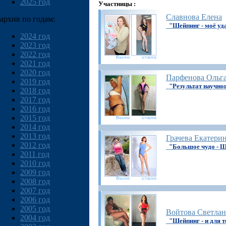
2025 год
Участницы :
Славнова Елена
архив по годам:
"Шейпинг - моё уд
2024 год
2023 год
2022 год
2021 год
2020 год
Парфенова Ольг
2019 год
"Результат научно
2018 год
2017 год
2016 год
2015 год
2014 год
2013 год
Грачева Екатери
2012 год
"Большое чудо -
2011 год
2010 год
2009 год
2008 год
2007 год
2006 год
2005 год
Войтова Светлан
2004 год
"Шейпинг - и для т