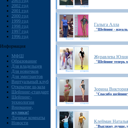
2003 год
2002 год
2001 год
2000 год
1999 год
Галыга Алла
1998 год
"Шейпинг - идеаль
1997 год
1996 год
Информация
МФШ
Журавлева Юлия
Образование
"Шейпинг теперь 
Для владельцев
Для новичков
Для эмигрантов
Виртуальный клуб
Открытие ш-зала
Зорина Виктори
Шейпинг-стандарт
"Спасибо шейпингу
Шейпинг-
технологии
Внимание,
жулики!
Личные комнаты
Клейман Наталь
Новости
"Выгляжу лучше, ч