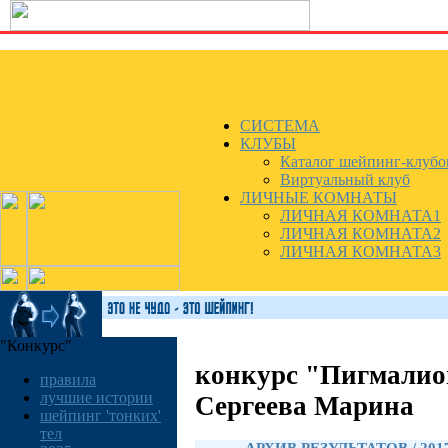
СИСТЕМА
КЛУБЫ
Каталог шейпинг-клубо
Виртуальный клуб
ЛИЧНЫЕ КОМНАТЫ
ЛИЧНАЯ КОМНАТА1
ЛИЧНАЯ КОМНАТА2
ЛИЧНАЯ КОМНАТА3
"Конкурс"
конкурс "Пигмалио
правила
лучшие истории
Сергеева Марина
шейпинг 'тонких'
тел