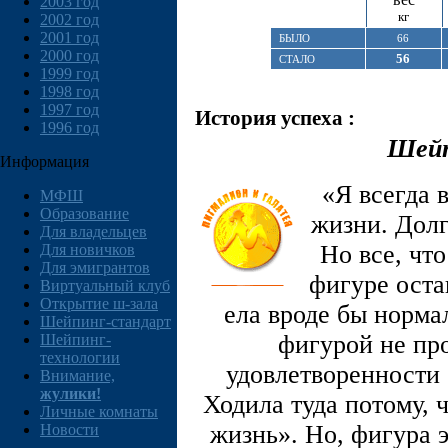
2003 год
кг
2002 год
2001 год
БЫЛО
66
2000 год
56
СТАЛО
1999 год
1998 год
1997 год
История успеха :
1996 год
Шейп
Информация
«Я всегда 
МФШ
Образование
жизни. Долг
Для владельцев
Но все, чт
Для новичков
Для эмигрантов
фигуре оста
Виртуальный клуб
Открытие ш-зала
ела вроде бы норма
Шейпинг-стандарт
фигурой не про
Шейпинг-
технологии
удовлетворенности 
Внимание,
жулики!
Ходила туда потому, 
Личные комнаты
жизнь». Но, фигура э
Новости