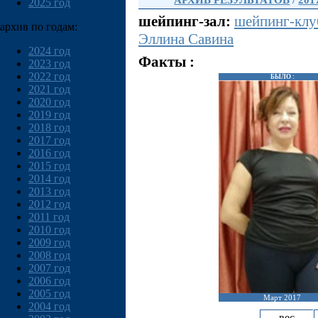
АРХИВ РЕЗУЛЬТАТОВ
/
201
2025 год
шейпинг-зал:
шейпинг-кл
архив по годам:
Эллина Савина
2024 год
Факты :
2023 год
2022 год
БЫЛО :
2021 год
2020 год
2019 год
2018 год
2017 год
2016 год
2015 год
2014 год
2013 год
2012 год
2011 год
2010 год
2009 год
2008 год
2007 год
2006 год
2005 год
Март 2017
2004 год
вес