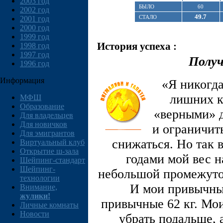
2003 год
БЫЛО
60
2002 год
49.7
СТАЛО
2001 год
2000 год
1999 год
История успеха :
1998 год
1997 год
Получ
1996 год
Информация
«Я никогда
лишних к
МФШ
Образование
«верными» д
Для владельцев
Для новичков
и ограничить
Для эмигрантов
снижаться. Но так 
Виртуальный клуб
Открытие ш-зала
годами мой вес н
Шейпинг-стандарт
Шейпинг-
небольшой промежуток
технологии
И мои привычные
Внимание,
жулики!
привычные 62 кг. Мо
Личные комнаты
Новости
убрать подальше, 