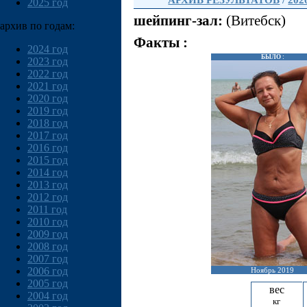
АРХИВ РЕЗУЛЬТАТОВ
/
202
2025 год
шейпинг-зал:
(Витебск)
архив по годам:
Факты :
2024 год
БЫЛО :
2023 год
2022 год
2021 год
2020 год
2019 год
2018 год
2017 год
2016 год
2015 год
2014 год
2013 год
2012 год
2011 год
2010 год
2009 год
2008 год
2007 год
2006 год
Ноябрь 2019
2005 год
вес
2004 год
кг