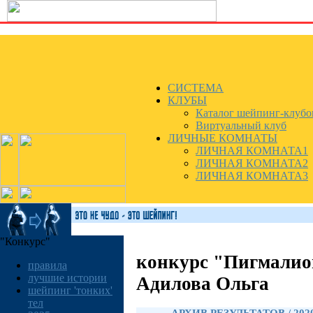
СИСТЕМА
КЛУБЫ
Каталог шейпинг-клубо
Виртуальный клуб
ЛИЧНЫЕ КОМНАТЫ
ЛИЧНАЯ КОМНАТА1
ЛИЧНАЯ КОМНАТА2
ЛИЧНАЯ КОМНАТА3
"Конкурс"
конкурс "Пигмалио
правила
лучшие истории
Адилова Ольга
шейпинг 'тонких'
тел