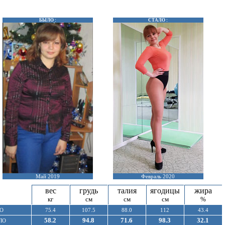
БЫЛО :
СТАЛО :
Май 2019
Февраль 2020
вес
грудь
талия
ягодицы
жира
кг
см
см
см
%
О
75.4
107.5
88.0
112
43.4
58.2
94.8
71.6
98.3
32.1
ЛО