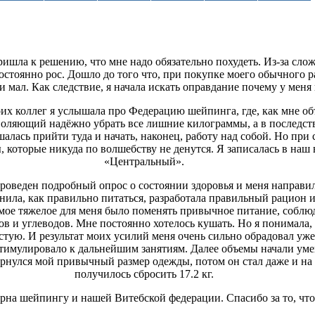
пришла к решению, что мне надо обязательно похудеть. Из-за сло
остоянно рос. Дошло до того что, при покупке моего обычного 
и мал. Как следствие, я начала искать оправдание почему у меня 
оих коллег я услышала про Федерацию шейпинга, где, как мне об
воляющий надёжно убрать все лишние килограммы, а в последс
шалась прийти туда и начать, наконец, работу над собой. Но при 
 которые никуда по волшебству не денутся. Я записалась в наш
«Центральный».
роведен подробный опрос о состоянии здоровья и меня направи
нила, как правильно питаться, разработала правильный рацион 
 самое тяжелое для меня было поменять привычное питание, собл
в и углеводов. Мне постоянно хотелось кушать. Но я понимала, 
стую. И результат моих усилий меня очень сильно обрадовал уже
остимулировало к дальнейшим занятиям. Далее объемы начали уме
ернулся мой привычный размер одежды, потом он стал даже и на 
получилось сбросить 17.2 кг.
рна шейпингу и нашей Витебской федерации. Спасибо за то, что 