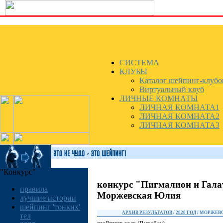
СИСТЕМА
КЛУБЫ
Каталог шейпинг-клубо
Виртуальный клуб
ЛИЧНЫЕ КОМНАТЫ
ЛИЧНАЯ КОМНАТА1
ЛИЧНАЯ КОМНАТА2
ЛИЧНАЯ КОМНАТА3
"Конкурс"
конкурс "Пигмалион и Гала
правила
Моржевская Юлия
лучшие истории
шейпинг 'тонких'
АРХИВ РЕЗУЛЬТАТОВ
/
2020 ГОД
/ МОРЖЕВ
тел