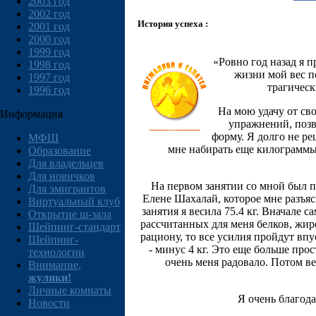
2003 год
2002 год
История успеха :
2001 год
2000 год
1999 год
«Ровно год назад я 
1998 год
жизни мой вес п
1997 год
трагическ
1996 год
На мою удачу от св
Информация
упражнений, поз
форму. Я долго не ре
МФШ
мне набирать еще килограммы,
Образование
Для владельцев
Для новичков
На первом занятии со мной был п
Для эмигрантов
Елене Шахалай, которое мне разъяс
Виртуальный клуб
занятия я весила 75.4 кг. Вначале
Открытие ш-зала
рассчитанных для меня белков, жиро
Шейпинг-стандарт
рациону, то все усилия пройдут впу
Шейпинг-
- минус 4 кг. Это еще больше пр
технологии
очень меня радовало. Потом в
Внимание,
жулики!
Личные комнаты
Я очень благода
Новости