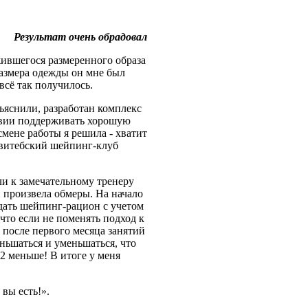
Результат очень обрадовал
жившегося размеренного образа
размера одежды он мне был
всё так получилось.
ъяснили, разработан комплекс
твии поддерживать хорошую
смене работы я решила - хватит
 витебский шейпинг-клуб
ли к замечательному тренеру
и произвела обмеры. На начало
юдать шейпинг-рацион с учетом
что если не поменять подход к
 после первого месяца занятий
ньшаться и уменьшаться, что
2 меньше! В итоге у меня
вы есть!».