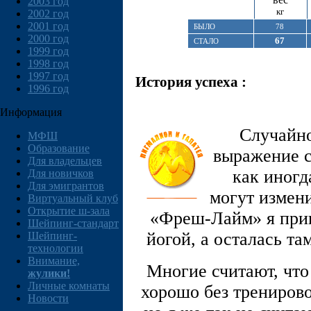
2003 год
кг
2002 год
2001 год
БЫЛО
78
2000 год
67
СТАЛО
1999 год
1998 год
1997 год
История успеха :
1996 год
Информация
Случайно
МФШ
Образование
выражение с
Для владельцев
как иногд
Для новичков
Для эмигрантов
могут измен
Виртуальный клуб
Открытие ш-зала
«Фреш-Лайм» я приш
Шейпинг-стандарт
йогой, а осталась т
Шейпинг-
технологии
Внимание,
Многие считают, что
жулики!
Личные комнаты
хорошо без тренирово
Новости