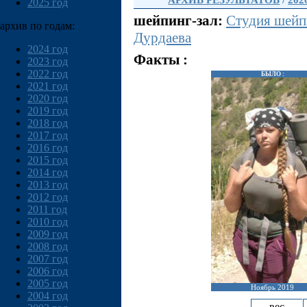
АРХИВ РЕЗУЛЬТАТОВ
/
202
2025 год
шейпинг-зал:
Студия шейп
архив по годам:
Дурдаева
2024 год
Факты :
2023 год
2022 год
БЫЛО :
2021 год
2020 год
2019 год
2018 год
2017 год
2016 год
2015 год
2014 год
2013 год
2012 год
2011 год
2010 год
2009 год
2008 год
2007 год
2006 год
2005 год
Ноябрь 2019
2004 год
вес