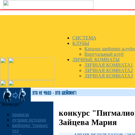
СИСТЕМА
КЛУБЫ
Каталог шейпинг-клубо
Виртуальный клуб
ЛИЧНЫЕ КОМНАТЫ
ЛИЧНАЯ КОМНАТА1
ЛИЧНАЯ КОМНАТА2
ЛИЧНАЯ КОМНАТА3
"Конкурс"
конкурс "Пигмалио
правила
лучшие истории
Зайцева Мария
шейпинг 'тонких'
тел