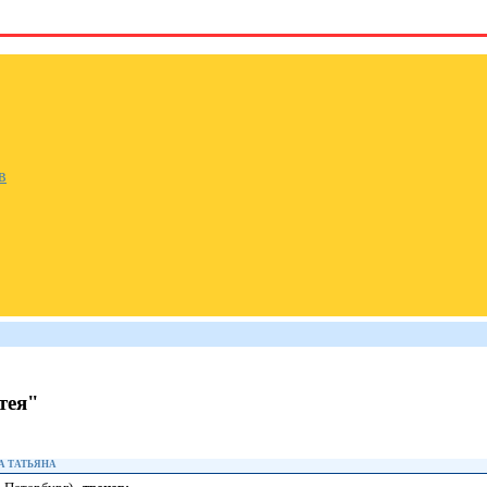
в
тея"
А ТАТЬЯНА