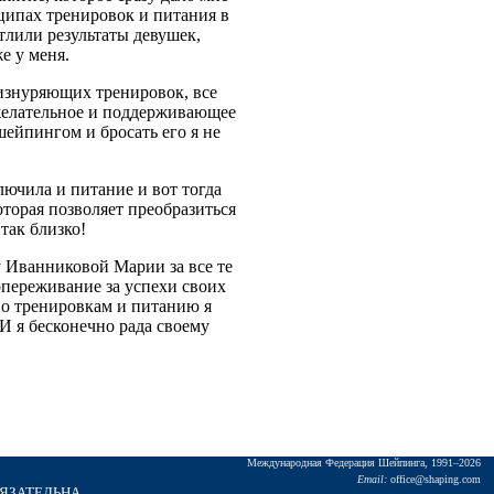
ципах тренировок и питания в
тлили результаты девушек,
е у меня.
 изнуряющих тренировок, все
желательное и поддерживающее
шейпингом и бросать его я не
лючила и питание и вот тогда
оторая позволяет преобразиться
так близко!
у Иванниковой Марии за все те
опереживание за успехи своих
по тренировкам и питанию я
 И я бесконечно рада своему
Междунаpодная Федеpация Шейпинга, 1991–2026
Email:
office@shaping.com
БЯЗАТЕЛЬНА.