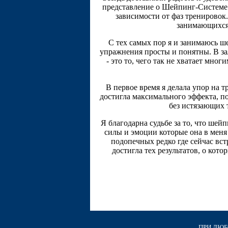
представление о Шейпинг-Системе.
зависимости от фаз тренировок
занимающихся 
С тех самых пор я и занимаюсь ш
упражнения просты и понятны. В з
- это то, чего так не хватает мн
В первое время я делала упор на 
достигла максимального эффекта, по
без истязающих т
Я благодарна судьбе за то, что шей
силы и эмоции которые она в меня
подопечных редко где сейчас вс
достигла тех результатов, о кото
ПРИ ЛЮБО