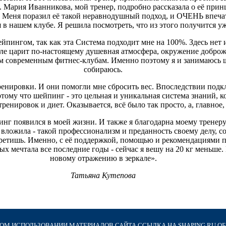
 Мария Иванникова, мой тренер, подробно рассказала о её прин
. Меня поразил её такой неравнодушный подход, и ОЧЕНЬ впеча
в нашем клубе. Я решила посмотреть, что из этого получится уж
ейпингом, так как эта Система подходит мне на 100%. Здесь нет
але царит по-настоящему душевная атмосфера, окружение добро
огим современным фитнес-клубам. Именно поэтому я и занимаюсь 
собираюсь.
тренировки. И они помогли мне сбросить вес. Впоследствии подк
тому что шейпинг - это цельная и уникальная система знаний, к
ренировок и диет. Оказывается, всё было так просто, а, главное, 
пинг появился в моей жизни. И также я благодарна моему тренер
 вложила - такой профессионализм и преданность своему делу, с
третишь. Именно, с её поддержкой, помощью и рекомендациями 
рых мечтала все последние годы - сейчас я вешу на 20 кг меньше.
новому отражению в зеркале».
Татьяна Кутепова
М ИСПОЛЬЗОВАНИИ МАТЕРИАЛОВ САЙТА ССЫЛКА НА SHAPING.RU О