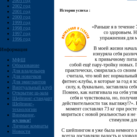
2003 год
2002 год
История успеха :
2001 год
2000 год
1999 год
«Раньше я в течение 
1998 год
со здоровьем. Н
1997 год
упражнения для м
1996 год
В моей жизни начала
Информация
изнуряла себя разли
к привычному питан
МФШ
собой ещё пару-тройку новых. Г
Образование
практически, смирилась со своим 
Для владельцев
считала, что мой вес нормальный
Для новичков
фитнес-клубы, в которые за год я х
Для эмигрантов
силу, я, буквально, заставляла с
Виртуальный клуб
Помню, как натягивала на себя утя
Открытие ш-зала
себя и чувствовала, но, получ
Шейпинг-стандарт
действительности так выгляжу!?». Н
Шейпинг-
момент составлял 73 кг при росте
технологии
мириться с новой реальностью я не
Внимание,
стимулом дл
жулики!
Личные комнаты
С шейпингом я уже была немного зна
Новости
всегда доставляли радость и удовол