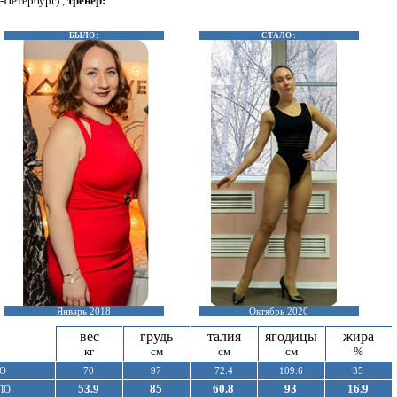
-Петербург) ,
тренер:
БЫЛО :
СТАЛО :
Январь 2018
Октябрь 2020
вес
грудь
талия
ягодицы
жира
кг
см
см
см
%
О
70
97
72.4
109.6
35
53.9
85
60.8
93
16.9
ЛО