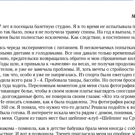
М
7 лет я посещала балетную студию. Я в то время не испытывала
о так было, пока я не получила травму спины. На год я выпала,
еня были полностью исключены. Как следствие, я постепенно н
сь череда экспериментов с питанием. В нескончаемых попытках 
чными диетами и голодовками. Все они давали только временный
ию, предательски возвращались обратно и мои сброшенные кил
оды шли, я привыкла к «качелям» на весах, не получая продолжи
телом, и уже не замечала проблемы. И, хоть мечты о стройности 
, так что, особо я уже не напрягалась. Из спорта были ежегодн
одила всего раза 3 - 4. Пробовала танцы, бассейн. Но потом броси
ебя туда ходить. Переломным моментом для меня стала фотография
гивающее белье, чтобы в своем новом платье выглядеть сногсшиб
ив долгожданные фото, не поверила своим глазам: «Кто эта огро
е описать словами, как я была подавлена. Эта фотография раскры
 160 см. Я поняла, что нужно что-то делать! Решила подойти к в
 была готова. В интернете искала места рядом с домом, понимая,
я меня. Одним из таких мест был шейпинг-клуб «Шейпинг на Ср
кома - помнила, как в детстве бабушка брала меня иногда с собо
ьствие. И вот я позвонила. Тренер пригласила меня на пробное за