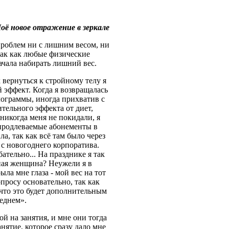
оё новое отражение в зеркале
 проблем ни с лишним весом, ни
 так как любые физические
ачала набирать лишний вес.
вернуться к стройному телу я
 эффект. Когда я возвращалась
ограммы, иногда прихватив с
тельного эффекта от диет,
никогда меня не покидали, я
о продлеваемые абонементы в
ла, так как всё там было через
 с новогоднего корпоратива.
ательно... На празднике я так
мная женщина? Неужели я в
ла мне глаза - мой вес на тот
опросу основательно, так как
 что это будет дополнительным
еднем».
й на занятия, и мне они тогда
нятие, которое сразу дало мне