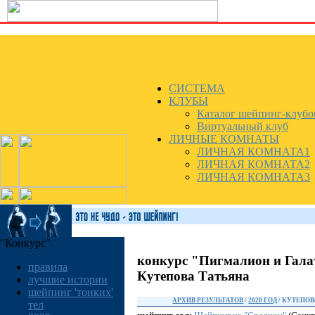
СИСТЕМА
КЛУБЫ
Каталог шейпинг-клубо
Виртуальный клуб
ЛИЧНЫЕ КОМНАТЫ
ЛИЧНАЯ КОМНАТА1
ЛИЧНАЯ КОМНАТА2
ЛИЧНАЯ КОМНАТА3
"Конкурс"
конкурс "Пигмалион и Гала
правила
Кутепова Татьяна
лучшие истории
шейпинг 'тонких'
АРХИВ РЕЗУЛЬТАТОВ
/
2020 ГОД
/ КУТЕПОВ
тел