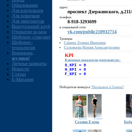
Образование
адрес:
Для владельцев
проспект Дзержинского, д.211
Для новичков
телефон:
Для эмигрантов
8-918-3293699
Виртуальный клуб
в социальной сети:
Открытие ш-зала
vk.com/public210932714
Шейпинг-стандарт
Тренеры:
Шейпинг-
Савина Эллина Ивановна
Соловьева Мария Александровна
технологии
Внимание,
KPI
жулики!
Ключевые показатели деятельности :
Личные комнаты
S_KPI = 0
Новости
H_KPI = 0
Статьи
F_KPI = 0
E-Магазин
Победители конкурса
"Пигмалион и Галатея"
:
Сохина Елена
Боб