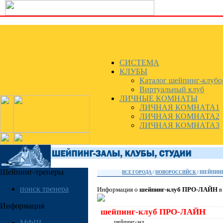
СИСТЕМА
КЛУБЫ
Каталог шейпинг-клубо
Виртуальный клуб
ЛИЧНЫЕ КОМНАТЫ
ЛИЧНАЯ КОМНАТА1
ЛИЧНАЯ КОМНАТА2
ЛИЧНАЯ КОМНАТА3
Шейпинг-тренеры
ВСЕ ГОРОДА
/
НОВОРОССИЙСК
/ ШЕЙПИН
поиск тренера
Информация о
шейпинг-клуб ПРО-ЛАЙН
в
Информация
шейпинг-клуб ПРО-ЛАЙН
МФШ
шейпинг-зал