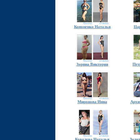
Кононенко Наталья
Ца
Зорина Виктория
Пет
Миронова Инна
Архи
Ковалева Наталья
Золо