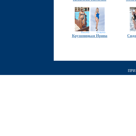
Крушницкая Ирина
Сидо
ПРИ 