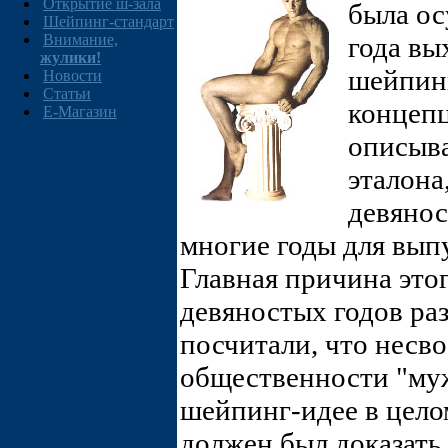
Открытие ш-зала
была ос
Шейпинг-стандарт
Внимание,
года вы
жулики!
шейпинг
Новости
Статьи
концепц
E-Магазин
описыв
эталона
девянос
многие годы для вып
Главная причина этог
девяностых годов ра
посчитали, что несв
общественности "му
шейпинг-идее в цело
должен был доказать