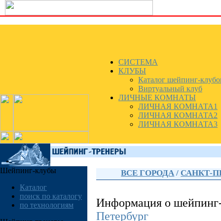
СИСТЕМА
КЛУБЫ
Каталог шейпинг-клубо
Виртуальный клуб
ЛИЧНЫЕ КОМНАТЫ
ЛИЧНАЯ КОМНАТА1
ЛИЧНАЯ КОМНАТА2
ЛИЧНАЯ КОМНАТА3
Шейпинг-клубы
ВСЕ ГОРОДА
/
САНКТ-П
Каталог
поиск по каталогу
Информация о шейпинг
по технологиям
Петербург