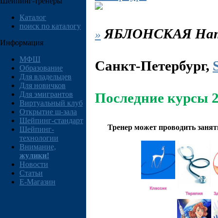
Шейпинг-тренеры
Каталог
поиск по каталогу
ЯБЛОНСКАЯ
Нат
»
Информация
МФШ
Санкт-Петербург
,
Образование
Для владельцев
Для новичков
Для эмигрантов
Последние курсы 2
Виртуальный клуб
Открытие ш-зала
Шейпинг-стандарт
Тренер может проводить заня
Шейпинг-
технологии
Внимание,
жулики!
Новости
Статьи
E-Магазин