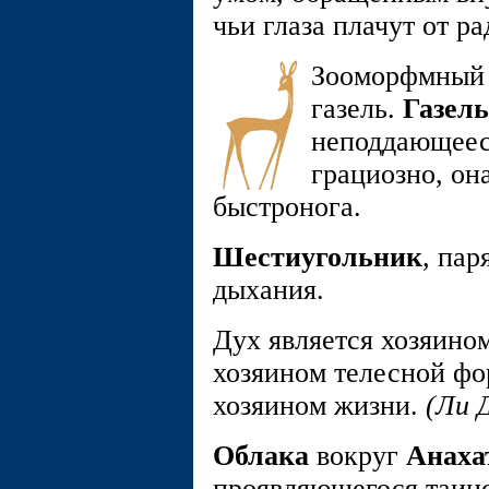
чьи глаза плачут от р
Зооморфмный с
газель.
Газель
неподдающеес
грациозно, она
быстронога.
Шестиугольник
, пар
дыхания.
Дух является хозяино
хозяином телесной фо
хозяином жизни.
(Ли 
Облака
вокруг
Анаха
проявляющегося таинс