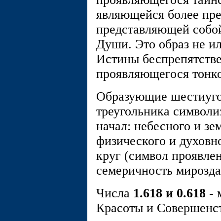
являющейся более пре
представляющей собой
Души. Это образ не и
Истины беспрепятстве
проявляющегося тонко
Образующие шестиуго
треугольника символи
начал: небесного и зе
физического и духовн
круг (символ проявле
семеричность мирозда
Числа
1.618 и 0.618
- 
Красоты и Совершенст