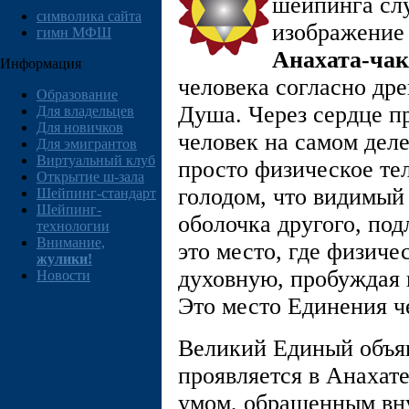
шейпинга сл
символика сайта
изображение 
гимн МФШ
Анахата-чак
Информация
человека согласно дре
Образование
Душа. Через сердце пр
Для владельцев
Для новичков
человек на самом деле
Для эмигрантов
Виртуальный клуб
просто физическое те
Открытие ш-зала
голодом, что видимый
Шейпинг-стандарт
Шейпинг-
оболочка другого, под
технологии
Внимание,
это место, где физиче
жулики!
духовную, пробуждая 
Новости
Это место Единения ч
Великий Единый объяв
проявляется в Анахате
умом, обращенным вн