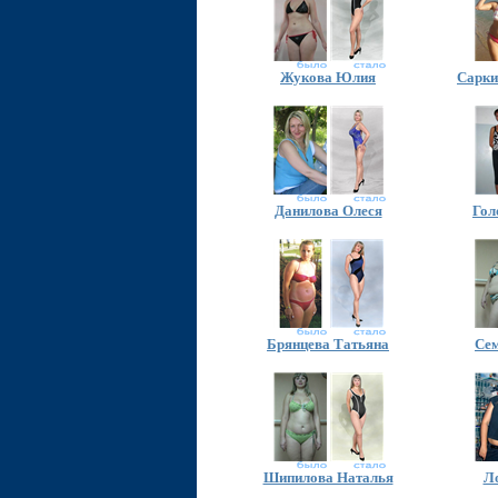
Жукова Юлия
Сарки
Данилова Олеся
Гол
Брянцева Татьяна
Сем
Шипилова Наталья
Л