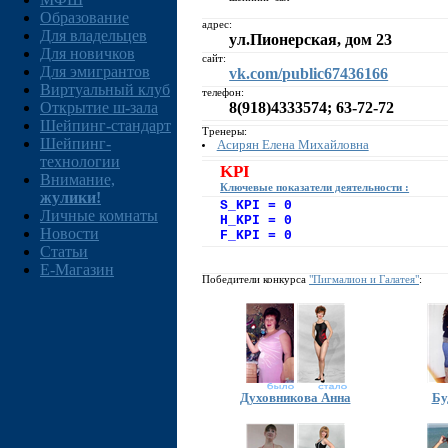
Образование
адрес:
Для владельцев
ул.Пионерская, дом 23
Для новичков
сайт:
Для эмигрантов
vk.com/public67436166
Виртуальный клуб
телефон:
Открытие ш-зала
8(918)4333574; 63-72-72
Шейпинг-стандарт
Тренеры:
Шейпинг-
Асирян Елена Михайловна
технологии
KPI
Внимание,
Ключевые показатели деятельности :
жулики!
S_KPI = 0
Личные комнаты
H_KPI = 0
Новости
F_KPI = 0
Статьи
E-Магазин
Победители конкурса
"Пигмалион и Галатея"
:
Духовникова Анна
Бу