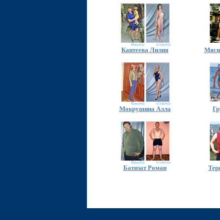
Кантеева Лилия
Мясн
Мокрушина Алла
Гр
Батизат Роман
Тер