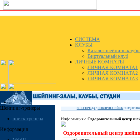
СИСТЕМА
КЛУБЫ
Каталог шейпинг-клубо
Виртуальный клуб
ЛИЧНЫЕ КОМНАТЫ
ЛИЧНАЯ КОМНАТА1
ЛИЧНАЯ КОМНАТА2
ЛИЧНАЯ КОМНАТА3
Шейпинг-тренеры
ВСЕ ГОРОДА
/
НОВОРОССИЙСК
/ ОЗДОРО
поиск тренера
Информация о
Оздоровительный центр ше
Информация
Оздоровительный центр шейп
МФШ
шейпинг-зал