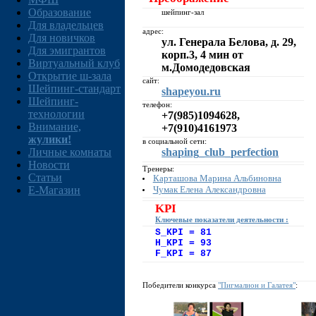
Образование
шейпинг-зал
Для владельцев
адрес:
Для новичков
ул. Генерала Белова, д. 29,
Для эмигрантов
корп.3, 4 мин от
Виртуальный клуб
м.Домодедовская
Открытие ш-зала
сайт:
Шейпинг-стандарт
shapeyou.ru
Шейпинг-
телефон:
технологии
+7(985)1094628,
Внимание,
+7(910)4161973
жулики!
в социальной сети:
Личные комнаты
shaping_club_perfection
Новости
Тренеры:
Статьи
Карташова Марина Альбиновна
Чумак Елена Александровна
E-Магазин
KPI
Ключевые показатели деятельности :
S_KPI = 81
H_KPI = 93
F_KPI = 87
Победители конкурса
"Пигмалион и Галатея"
: