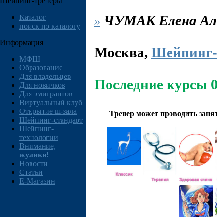
Шейпинг-тренеры
ЧУМАК
Елена Ал
Каталог
»
поиск по каталогу
Информация
Москва
,
Шейпинг-
МФШ
Образование
Для владельцев
Последние курсы 0
Для новичков
Для эмигрантов
Виртуальный клуб
Открытие ш-зала
Тренер может проводить заня
Шейпинг-стандарт
Шейпинг-
технологии
Внимание,
жулики!
Новости
Статьи
E-Магазин