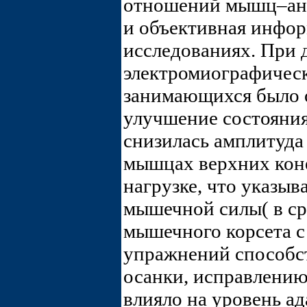
отношений мышц–анто
и объективная инфо
исследованиях. При
электромиографичес
занимающихся было 
улучшение состояни
снизилась амплитуда
мышцах верхних кон
нагрузке, что указыв
мышечной силы( в ср
мышечного корсета 
упражнений способс
осанки, исправлени
влияло на уровень а