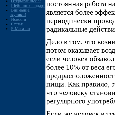
Открытие ш-зала
постоянная работа н
Шейпинг-стандарт
Внимание,
является более эффе
жулики!
периодически прово
Новости
Статьи
радикальные действи
E-Магазин
Дело в том, что воз
потом оказывает воз
если человек обзаво
более 10% от веса ег
предрасположенност
пищи. Как правило, э
что человеку станови
регулярного употреб
Если же человек в те