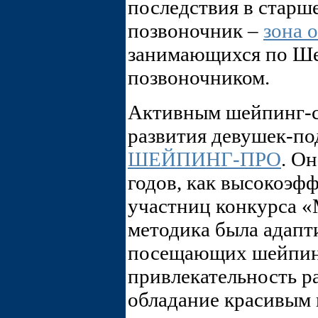
последствия в старш
позвоночник –
зона 
занимающихся по Ше
позвоночником.
Активным шейпинг-с
развития девушек-по
ШЕЙПИНГ-ПРО
. Он
годов, как высокоэф
участниц конкурса «
методика была адапт
посещающих шейпинг
привлекательность р
обладание красивым 