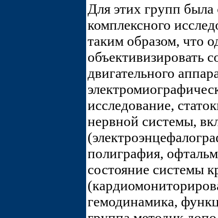
Для этих групп была
комплексного исслед
таким образом, что о
объективизировать с
двигательного аппара
электромиографическ
исследование, статок
нервной системы, вк
(электроэнцефалогра
полиграфия, офтальм
состояние системы 
(кардиомониторирова
гемодинамика, функц
группа методик допо