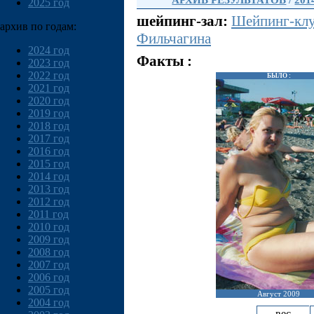
АРХИВ РЕЗУЛЬТАТОВ
/
201
2025 год
шейпинг-зал:
Шейпинг-клу
архив по годам:
Фильчагина
2024 год
Факты :
2023 год
2022 год
БЫЛО :
2021 год
2020 год
2019 год
2018 год
2017 год
2016 год
2015 год
2014 год
2013 год
2012 год
2011 год
2010 год
2009 год
2008 год
2007 год
2006 год
2005 год
Август 2009
2004 год
вес