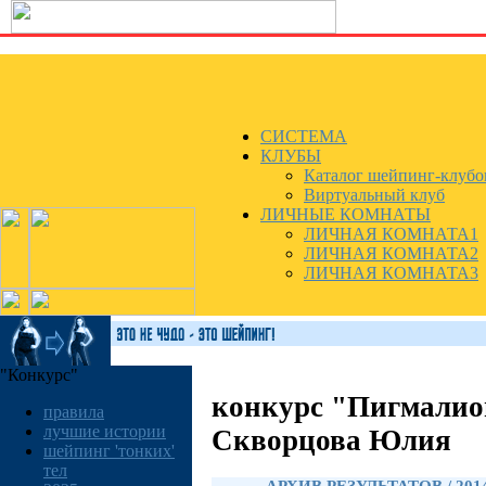
СИСТЕМА
КЛУБЫ
Каталог шейпинг-клубо
Виртуальный клуб
ЛИЧНЫЕ КОМНАТЫ
ЛИЧНАЯ КОМНАТА1
ЛИЧНАЯ КОМНАТА2
ЛИЧНАЯ КОМНАТА3
"Конкурс"
конкурс "Пигмалио
правила
лучшие истории
Скворцова Юлия
шейпинг 'тонких'
тел