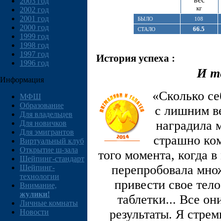
2003 год
кг
2002 год
2001 год
БЫЛО
108
2000 год
66.5
СТАЛО
1999 год
1998 год
1997 год
История успеха :
1996 год
И т
Информация
«Сколько се
МФШ
Образование
с лишним в
Для владельцев
наградила 
Для новичков
Для эмигрантов
страшно ком
Виртуальный клуб
Открытие ш-зала
того момента, когда 
Шейпинг-стандарт
перепробовала множ
Шейпинг-
технологии
привести свое тело
Внимание,
жулики!
таблетки... Все о
Личные комнаты
результаты. Я стрем
Новости