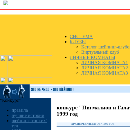
СИСТЕМА
КЛУБЫ
Каталог шейпинг-клубо
Виртуальный клуб
ЛИЧНЫЕ КОМНАТЫ
ЛИЧНАЯ КОМНАТА1
ЛИЧНАЯ КОМНАТА2
ЛИЧНАЯ КОМНАТА3
"Конкурс"
конкурс "Пигмалион и Гала
правила
1999 год
лучшие истории
шейпинг 'тонких'
АРХИВ РЕЗУЛЬТАТОВ
/ 1999 ГОД
тел