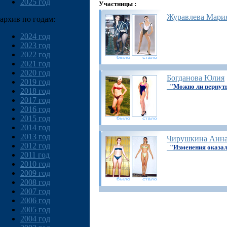
2025 год
Участницы :
Журавлева Мари
архив по годам:
2024 год
2023 год
2022 год
2021 год
2020 год
Богданова Юлия
2019 год
"Можно ли вернут
2018 год
2017 год
2016 год
2015 год
2014 год
2013 год
Чирушкина Анн
2012 год
"Изменения оказал
2011 год
2010 год
2009 год
2008 год
2007 год
2006 год
2005 год
2004 год