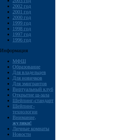
2003 год
2002 год
2001 год
2000 год
1999 год
1998 год
1997 год
1996 год
Информация
МФШ
Образование
Для владельцев
Для новичков
Для эмигрантов
Виртуальный клуб
Открытие ш-зала
Шейпинг-стандарт
Шейпинг-
технологии
Внимание,
жулики!
Личные комнаты
Новости