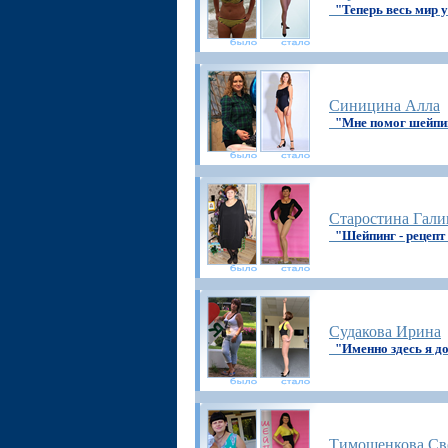
"Теперь весь мир у
Синицина Алла
"Мне помог шейпи
Старостина Гали
"Шейпинг - рецепт
Судакова Ирина
"Именно здесь я д
Тимошенкова Св