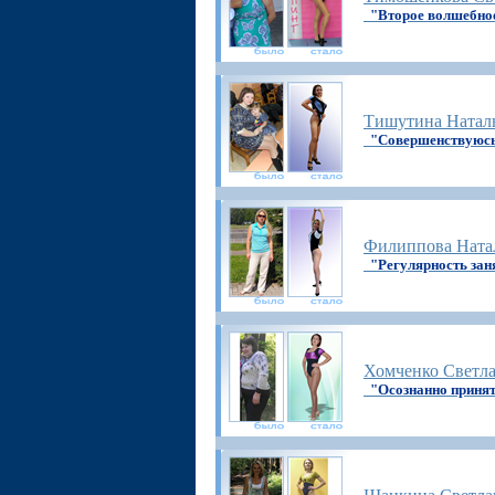
"Второе волшебно
Тишутина Натал
"Совершенствуюсь
Филиппова Ната
"Регулярность зан
Хомченко Светл
"Осознанно приня