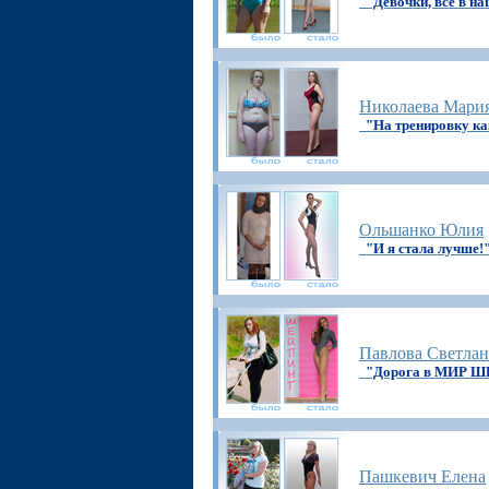
"Девочки, всё в н
Николаева Мари
"На тренировку ка
Ольшанко Юлия
"И я стала лучше!
Павлова Светлан
"Дорога в МИР 
Пашкевич Елена