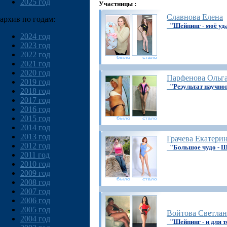
2025 год
Участницы :
Славнова Елена
архив по годам:
"Шейпинг - моё уд
2024 год
2023 год
2022 год
2021 год
2020 год
Парфенова Ольг
2019 год
"Результат научно
2018 год
2017 год
2016 год
2015 год
2014 год
2013 год
Грачева Екатери
2012 год
"Большое чудо -
2011 год
2010 год
2009 год
2008 год
2007 год
2006 год
2005 год
Войтова Светлан
2004 год
"Шейпинг - и для т