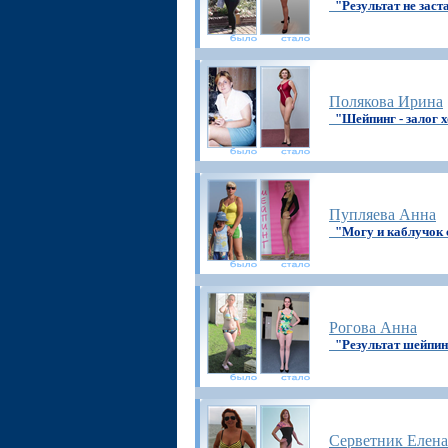
"Результат не заст
Полякова Ирина
"Шейпинг - залог
Пупляева Анна
"Могу и каблучок 
Рогова Анна
"Результат шейпин
Серветник Елена