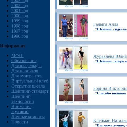
2003 год
2002 год
2001 год
2000 год
1999 год
Галыга Алла
1998 год
"Шейпинг - идеаль
1997 год
1996 год
Информация
МФШ
Журавлева Юлия
Образование
"Шейпинг теперь 
Для владельцев
Для новичков
Для эмигрантов
Виртуальный клуб
Открытие ш-зала
Зорина Виктори
Шейпинг-стандарт
"Спасибо шейпингу
Шейпинг-
технологии
Внимание,
жулики!
Личные комнаты
Клейман Наталь
Новости
"Выгляжу лучше, ч