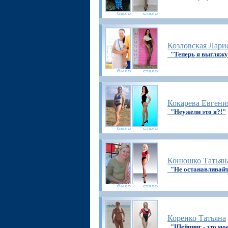
Козловская Лари
"Теперь я выгля
Кокарева Евгени
"Неужели это я?!"
Конюшко Татьян
"Не останавливайт
Коренко Татьяна
"Шейпинг - это мое