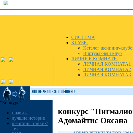
СИСТЕМА
КЛУБЫ
Каталог шейпинг-клубо
Виртуальный клуб
ЛИЧНЫЕ КОМНАТЫ
ЛИЧНАЯ КОМНАТА1
ЛИЧНАЯ КОМНАТА2
ЛИЧНАЯ КОМНАТА3
"Конкурс"
конкурс "Пигмалио
правила
лучшие истории
Адомайтис Оксана
шейпинг 'тонких'
тел