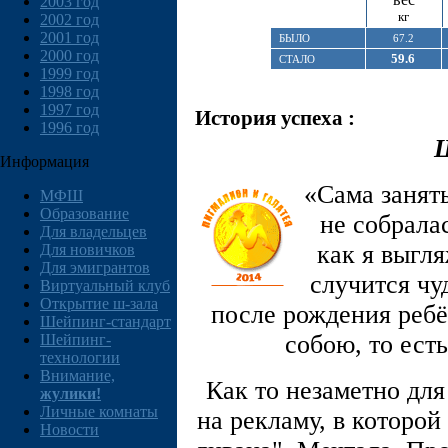
2003 год
кг
2002 год
2001 год
БЫЛО
67.2
2000 год
59.6
СТАЛО
1999 год
1998 год
1997 год
История успеха :
1996 год
Ш
Информация
«Сама занять
МФШ
Образование
не собрала
Для владельцев
как я выгля
Для новичков
Для эмигрантов
случится чу
Виртуальный клуб
Открытие ш-зала
после рождения ребё
Шейпинг-стандарт
собою, то есть
Шейпинг-
технологии
Внимание,
Как то незаметно для
жулики!
Личные комнаты
на рекламу, в которой
Новости