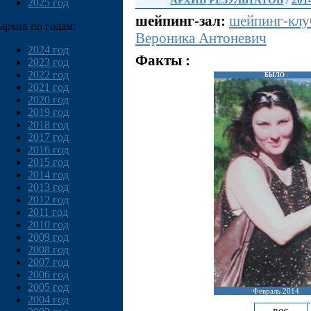
АРХИВ РЕЗУЛЬТАТОВ
/
201
2025 год
шейпинг-зал:
шейпинг-клу
архив по годам:
Вероника Антоневич
2024 год
Факты :
2023 год
2022 год
БЫЛО :
2021 год
2020 год
2019 год
2018 год
2017 год
2016 год
2015 год
2014 год
2013 год
2012 год
2011 год
2010 год
2009 год
2008 год
2007 год
2006 год
2005 год
Февраль 2014
2004 год
вес