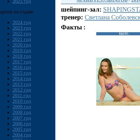
АРХИВ РЕЗУЛЬТАТОВ
/
201
2025 год
шейпинг-зал:
SHAPINGSTA
архив по годам:
тренер:
Светлана Соболевс
2024 год
Факты :
2023 год
2022 год
БЫЛО :
2021 год
2020 год
2019 год
2018 год
2017 год
2016 год
2015 год
2014 год
2013 год
2012 год
2011 год
2010 год
2009 год
2008 год
2007 год
2006 год
2005 год
2004 год