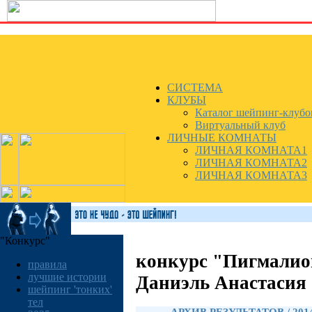
СИСТЕМА
КЛУБЫ
Каталог шейпинг-клубо
Виртуальный клуб
ЛИЧНЫЕ КОМНАТЫ
ЛИЧНАЯ КОМНАТА1
ЛИЧНАЯ КОМНАТА2
ЛИЧНАЯ КОМНАТА3
"Конкурс"
конкурс "Пигмалио
правила
лучшие истории
Даниэль Анастасия
шейпинг 'тонких'
тел