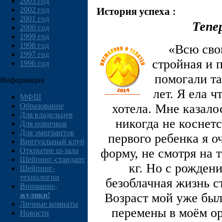
2003 год
2002 год
История успеха :
2001 год
Тепе
2000 год
1999 год
1998 год
«Всю сво
1997 год
стройная и п
1996 год
помогали та
Информация
лет. Я ела ч
МФШ
хотела. Мне казало
Образование
Для владельцев
никогда не коснет
Для новичков
Для эмигрантов
первого ребенка я 
Виртуальный клуб
форму, не смотря на 
Открытие ш-зала
Шейпинг-стандарт
кг. Но с рожден
Шейпинг-
технологии
безоблачная жизнь с
Внимание,
Возраст мой уже был 
жулики!
Личные комнаты
перемены в моём о
Новости