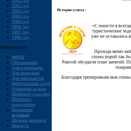
2003 год
2002 год
История успеха :
2001 год
2000 год
1999 год
«С юности я всегд
1998 год
туристические ход
1997 год
уже не оставалось 
1996 год
Информация
Проходя мимо шей
спина порой так бо
МФШ
Раисой обсудили план занятий. П
Образование
понрави
Для владельцев
Для новичков
Благодаря тренировкам моя спина 
Для эмигрантов
Виртуальный клуб
Открытие ш-зала
Шейпинг-стандарт
Шейпинг-
технологии
Внимание,
жулики!
Личные комнаты
Новости