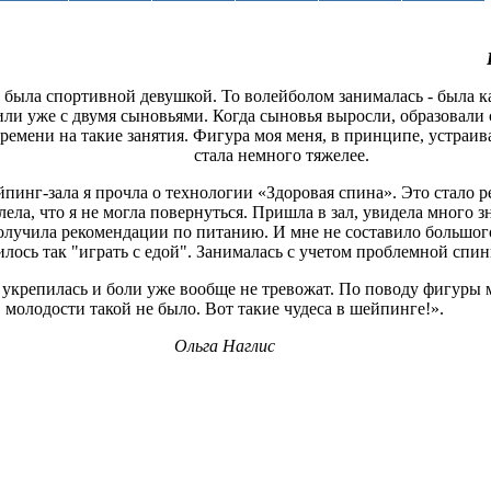
а была спортивной девушкой. То волейболом занималась - была к
или уже с двумя сыновьями. Когда сыновья выросли, образовали 
времени на такие занятия. Фигура моя меня, в принципе, устраив
стала немного тяжелее.
пинг-зала я прочла о технологии «Здоровая спина». Это стало 
лела, что я не могла повернуться. Пришла в зал, увидела много
олучила рекомендации по питанию. И мне не составило большого
лось так "играть с едой". Занималась с учетом проблемной спин
укрепилась и боли уже вообще не тревожат. По поводу фигуры м
молодости такой не было. Вот такие чудеса в шейпинге!».
Ольга Наглис