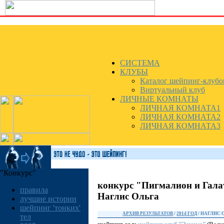
СИСТЕМА
КЛУБЫ
Каталог шейпинг-клубо
Виртуальный клуб
ЛИЧНЫЕ КОМНАТЫ
ЛИЧНАЯ КОМНАТА1
ЛИЧНАЯ КОМНАТА2
ЛИЧНАЯ КОМНАТА3
"Конкурс"
конкурс "Пигмалион и Гала
правила
Наглис Ольга
лучшие истории
шейпинг 'тонких'
АРХИВ РЕЗУЛЬТАТОВ
/
2014 ГОД
/ НАГЛИС 
тел