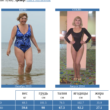
кие Луки) ,
тренер:
Раиса Матвейчик
БЫЛО :
СТАЛО :
Октябрь 2013
Август 2014
вес
грудь
талия
ягодицы
жира
кг
см
см
см
%
О
68.5
101.5
76.5
102.7
35.9
59.6
90
67.3
92.2
27.1
ЛО