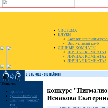
СИСТЕМА
КЛУБЫ
Каталог шейпинг-клубо
Виртуальный клуб
ЛИЧНЫЕ КОМНАТЫ
ЛИЧНАЯ КОМНАТА1
ЛИЧНАЯ КОМНАТА2
ЛИЧНАЯ КОМНАТА3
"Конкурс"
конкурс "Пигмалио
правила
лучшие истории
Искакова Екатерин
шейпинг 'тонких'
тел