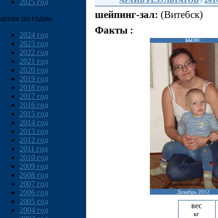
АРХИВ РЕЗУЛЬТАТОВ
/
201
2025 год
шейпинг-зал:
(Витебск)
архив по годам:
Факты :
2024 год
БЫЛО :
2023 год
2022 год
2021 год
2020 год
2019 год
2018 год
2017 год
2016 год
2015 год
2014 год
2013 год
2012 год
2011 год
2010 год
2009 год
2008 год
2007 год
2006 год
Декабрь 2012
2005 год
вес
2004 год
кг