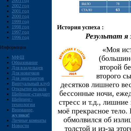
2003 год
БЫЛО
78
2002 год
63
СТАЛО
2001 год
2000 год
1999 год
История успеха :
1998 год
1997 год
Результат я 
1996 год
Информация
«Моя ис
(большин
МФШ
Образование
второй б
Для владельцев
Для новичков
второго сы
Для эмигрантов
десятков лишнего вес
Виртуальный клуб
Открытие ш-зала
бессонные ночи, еже
Шейпинг-стандарт
Шейпинг-
стресс и т.д., лишни
технологии
моё прекрасное тело. 
Внимание,
жулики!
обмолвился об излиш
Личные комнаты
Новости
толстой и из-за это