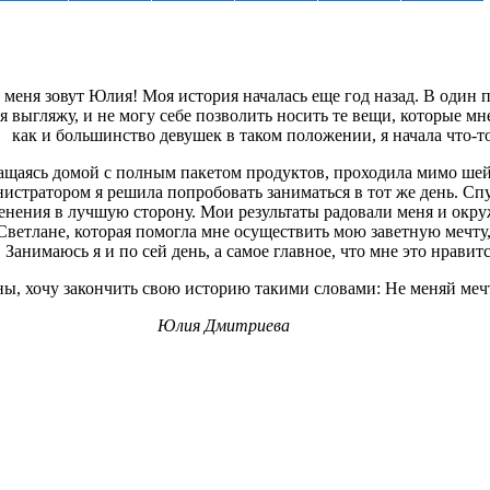
 меня зовут Юлия! Моя история началась еще год назад. В один п
 я выгляжу, и не могу себе позволить носить те вещи, которые мн
как и большинство девушек в таком положении, я начала что-то
щаясь домой с полным пакетом продуктов, проходила мимо шейп
истратором я решила попробовать заниматься в тот же день. Спус
менения в лучшую сторону. Мои результаты радовали меня и окр
Светлане, которая помогла мне осуществить мою заветную мечту
 Занимаюсь я и по сей день, а самое главное, что мне это нравитс
, хочу закончить свою историю такими словами: Не меняй мечт
Юлия Дмитриева