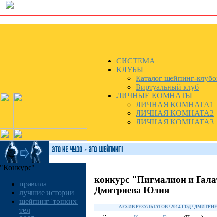
СИСТЕМА
КЛУБЫ
Каталог шейпинг-клубо
Виртуальный клуб
ЛИЧНЫЕ КОМНАТЫ
ЛИЧНАЯ КОМНАТА1
ЛИЧНАЯ КОМНАТА2
ЛИЧНАЯ КОМНАТА3
"Конкурс"
конкурс "Пигмалион и Гала
правила
Дмитриева Юлия
лучшие истории
шейпинг 'тонких'
АРХИВ РЕЗУЛЬТАТОВ
/
2014 ГОД
/ ДМИТРИ
тел