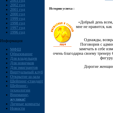
2003 год
2002 год
История успеха :
2001 год
2000 год
1999 год
«Добрый день всем,
1998 год
мне не нравится, как
1997 год
1996 год
Однажды, возвра
Информация
Поговорив с админ
замечать в себе из
МФШ
очень благодарна своему тренеру 
Образование
фигуру.
Для владельцев
Для новичков
Дорогие женщины
Для эмигрантов
Виртуальный клуб
Открытие ш-зала
Шейпинг-стандарт
Шейпинг-
технологии
Внимание,
жулики!
Личные комнаты
Новости