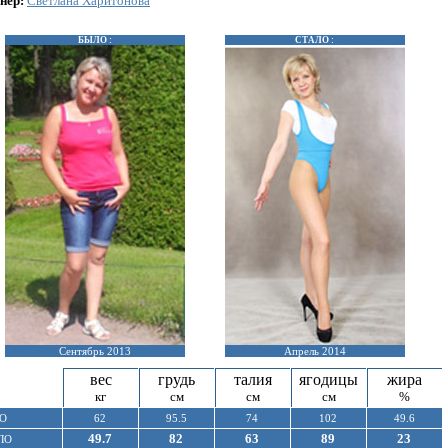
нер:
Светлана Харитонова
БЫЛО :
СТАЛО :
Сентябрь 2013
Апрель 2014
вес
грудь
талия
ягодицы
жира
кг
см
см
см
%
О
62
95.5
74
102
49.6
49.7
82
63
89
23
ЛО