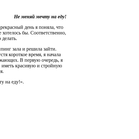
Не меняй мечту на еду!
рекрасный день я поняла, что
е хотелось бы. Соответственно,
 делать.
инг зала и решила зайти.
тя короткое время, я начала
ужающих. В первую очередь, я
, иметь красивую и стройную
я.
у на еду!».