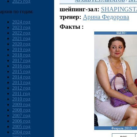
АРХИВ РЕЗУЛЬТАТОВ
/
201
2025 год
шейпинг-зал:
SHAPINGSTA
архив по годам:
тренер:
Арина Федорова
2024 год
Факты :
2023 год
2022 год
БЫЛО :
2021 год
2020 год
2019 год
2018 год
2017 год
2016 год
2015 год
2014 год
2013 год
2012 год
2011 год
2010 год
2009 год
2008 год
2007 год
2006 год
2005 год
Февраль 2015
2004 год
вес