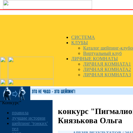
СИСТЕМА
КЛУБЫ
Каталог шейпинг-клубо
Виртуальный клуб
ЛИЧНЫЕ КОМНАТЫ
ЛИЧНАЯ КОМНАТА1
ЛИЧНАЯ КОМНАТА2
ЛИЧНАЯ КОМНАТА3
"Конкурс"
конкурс "Пигмалио
правила
лучшие истории
Князькова Ольга
шейпинг 'тонких'
тел