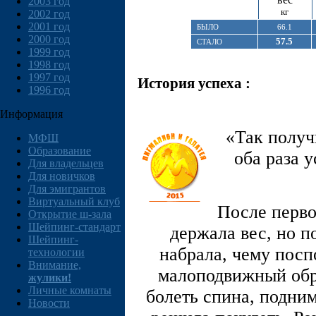
2003 год
кг
2002 год
2001 год
БЫЛО
66.1
2000 год
57.5
СТАЛО
1999 год
1998 год
1997 год
История успеха :
1996 год
Информация
«Так получ
МФШ
Образование
оба раза 
Для владельцев
Для новичков
Для эмигрантов
Виртуальный клуб
После перво
Открытие ш-зала
Шейпинг-стандарт
держала вес, но п
Шейпинг-
набрала, чему посп
технологии
Внимание,
малоподвижный обра
жулики!
Личные комнаты
болеть спина, подним
Новости