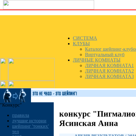
СИСТЕМА
КЛУБЫ
Каталог шейпинг-клубо
Виртуальный клуб
ЛИЧНЫЕ КОМНАТЫ
ЛИЧНАЯ КОМНАТА1
ЛИЧНАЯ КОМНАТА2
ЛИЧНАЯ КОМНАТА3
"Конкурс"
конкурс "Пигмалио
правила
лучшие истории
Ясинская Анна
шейпинг 'тонких'
тел