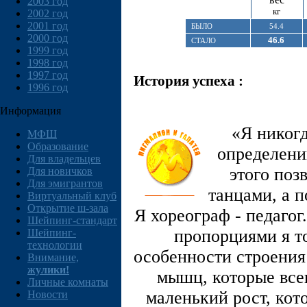
2003 год
кг
2002 год
2001 год
БЫЛО
54.4
2000 год
46.6
СТАЛО
1999 год
1998 год
1997 год
История успеха :
1996 год
Информация
«Я никогд
МФШ
Образование
определени
Для владельцев
этого поз
Для новичков
Для эмигрантов
танцами, а п
Виртуальный клуб
Открытие ш-зала
Я хореограф - педаго
Шейпинг-стандарт
пропорциями я то
Шейпинг-
технологии
особенности строения 
Внимание,
жулики!
мышц, которые все
Личные комнаты
маленький рост, кот
Новости