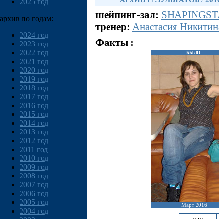
АРХИВ РЕЗУЛЬТАТОВ
/
201
2025 год
шейпинг-зал:
SHAPINGSTA
архив по годам:
тренер:
Анастасия Никитин
2024 год
Факты :
2023 год
2022 год
БЫЛО :
2021 год
2020 год
2019 год
2018 год
2017 год
2016 год
2015 год
2014 год
2013 год
2012 год
2011 год
2010 год
2009 год
2008 год
2007 год
2006 год
2005 год
Март 2016
2004 год
вес