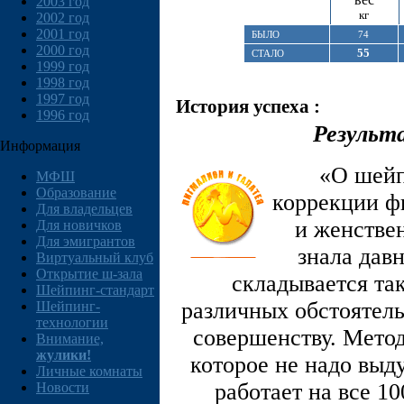
2003 год
кг
2002 год
2001 год
БЫЛО
74
2000 год
55
СТАЛО
1999 год
1998 год
1997 год
История успеха :
1996 год
Результ
Информация
«О шейп
МФШ
Образование
коррекции ф
Для владельцев
и женствен
Для новичков
Для эмигрантов
знала дав
Виртуальный клуб
Открытие ш-зала
складывается так
Шейпинг-стандарт
различных обстоятельс
Шейпинг-
технологии
совершенству. Метод
Внимание,
жулики!
которое не надо выд
Личные комнаты
работает на все 1
Новости