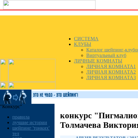
СИСТЕМА
КЛУБЫ
Каталог шейпинг-клубо
Виртуальный клуб
ЛИЧНЫЕ КОМНАТЫ
ЛИЧНАЯ КОМНАТА1
ЛИЧНАЯ КОМНАТА2
ЛИЧНАЯ КОМНАТА3
"Конкурс"
конкурс "Пигмалио
правила
лучшие истории
Толмачева Виктори
шейпинг 'тонких'
тел