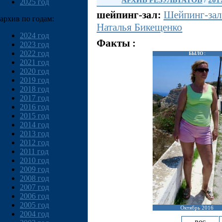
АРХИВ РЕЗУЛЬТАТОВ
/
201
2025 год
шейпинг-зал:
Шейпинг-зал
архив по годам:
Наталья Бикещенко
2024 год
Факты :
2023 год
2022 год
БЫЛО :
2021 год
2020 год
2019 год
2018 год
2017 год
2016 год
2015 год
2014 год
2013 год
2012 год
2011 год
2010 год
2009 год
2008 год
2007 год
2006 год
2005 год
Октябрь 2016
2004 год
вес