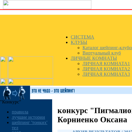
СИСТЕМА
КЛУБЫ
Каталог шейпинг-клубо
Виртуальный клуб
ЛИЧНЫЕ КОМНАТЫ
ЛИЧНАЯ КОМНАТА1
ЛИЧНАЯ КОМНАТА2
ЛИЧНАЯ КОМНАТА3
"Конкурс"
конкурс "Пигмалио
правила
лучшие истории
Корниенко Оксана
шейпинг 'тонких'
тел