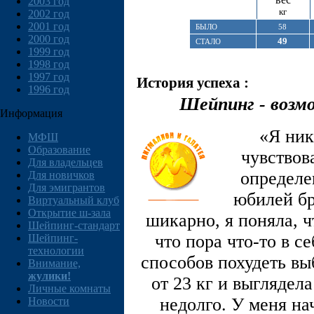
2003 год
кг
2002 год
2001 год
БЫЛО
58
2000 год
49
СТАЛО
1999 год
1998 год
1997 год
История успеха :
1996 год
Шейпинг - возм
Информация
«Я ник
МФШ
Образование
чувствов
Для владельцев
определе
Для новичков
Для эмигрантов
юбилей бр
Виртуальный клуб
Открытие ш-зала
шикарно, я поняла, ч
Шейпинг-стандарт
что пора что-то в с
Шейпинг-
технологии
способов похудеть вы
Внимание,
жулики!
от 23 кг и выглядел
Личные комнаты
недолго. У меня на
Новости