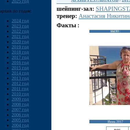
АРХИВ РЕЗУЛЬТАТОВ
/
201
2025 год
шейпинг-зал:
SHAPINGSTA
архив по годам:
тренер:
Анастасия Никитин
2024 год
Факты :
2023 год
2022 год
БЫЛО :
2021 год
2020 год
2019 год
2018 год
2017 год
2016 год
2015 год
2014 год
2013 год
2012 год
2011 год
2010 год
2009 год
2008 год
2007 год
2006 год
2005 год
Июнь 2017
2004 год
вес