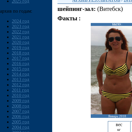
АРХИВ РЕЗУЛЬТАТОВ
/
201
2025 год
шейпинг-зал:
(Витебск)
архив по годам:
Факты :
2024 год
БЫЛО :
2023 год
2022 год
2021 год
2020 год
2019 год
2018 год
2017 год
2016 год
2015 год
2014 год
2013 год
2012 год
2011 год
2010 год
2009 год
2008 год
2007 год
2006 год
Январь 2018
2005 год
вес
2004 год
кг