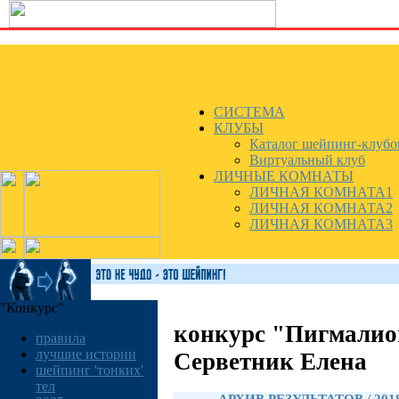
СИСТЕМА
КЛУБЫ
Каталог шейпинг-клубо
Виртуальный клуб
ЛИЧНЫЕ КОМНАТЫ
ЛИЧНАЯ КОМНАТА1
ЛИЧНАЯ КОМНАТА2
ЛИЧНАЯ КОМНАТА3
"Конкурс"
конкурс "Пигмалио
правила
лучшие истории
Серветник Елена
шейпинг 'тонких'
тел