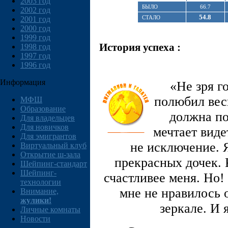
2003 год
БЫЛО
66.7
2002 год
54.8
СТАЛО
2001 год
2000 год
1999 год
История успеха :
1998 год
1997 год
1996 год
Информация
«Не зря го
полюбил весь
МФШ
Образование
должна по
Для владельцев
Для новичков
мечтает виде
Для эмигрантов
не исключение. 
Виртуальный клуб
Открытие ш-зала
прекрасных дочек. 
Шейпинг-стандарт
Шейпинг-
счастливее меня. Но!
технологии
мне не нравилось 
Внимание,
жулики!
зеркале. И 
Личные комнаты
Новости