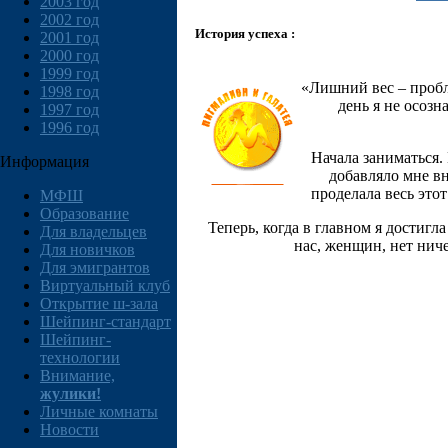
2003 год
2002 год
История успеха :
2001 год
2000 год
1999 год
«Лишний вес – пробле
1998 год
день я не осозн
1997 год
1996 год
Начала заниматься.
Информация
добавляло мне вн
проделала весь этот
МФШ
Образование
Теперь, когда в главном я достигл
Для владельцев
нас, женщин, нет ниче
Для новичков
Для эмигрантов
Виртуальный клуб
Открытие ш-зала
Шейпинг-стандарт
Шейпинг-
технологии
Внимание,
жулики!
Личные комнаты
Новости