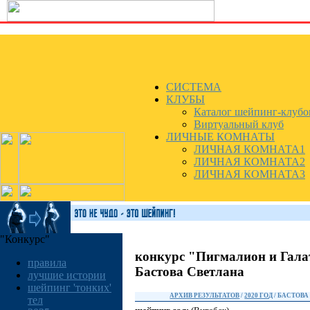
СИСТЕМА
КЛУБЫ
Каталог шейпинг-клубо
Виртуальный клуб
ЛИЧНЫЕ КОМНАТЫ
ЛИЧНАЯ КОМНАТА1
ЛИЧНАЯ КОМНАТА2
ЛИЧНАЯ КОМНАТА3
"Конкурс"
конкурс "Пигмалион и Гала
правила
Бастова Светлана
лучшие истории
шейпинг 'тонких'
АРХИВ РЕЗУЛЬТАТОВ
/
2020 ГОД
/ БАСТОВА
тел