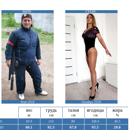
БЫЛО :
СТАЛО :
Май 2018
Октябрь 2020
вес
грудь
талия
ягодицы
жира
кг
см
см
см
%
О
83.9
114
89
108.4
40.5
60.1
92.3
67.8
95.5
20.8
ЛО