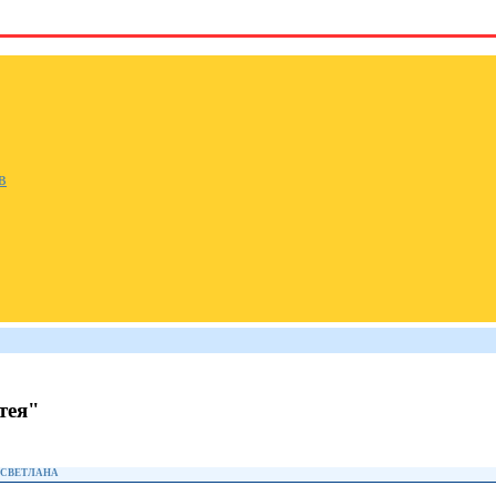
в
тея"
 СВЕТЛАНА